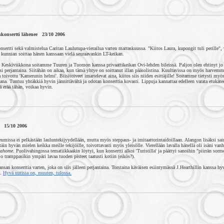
skonsertti lähenee 23/10 2006
sertti sekä valmistelua Caritan Laulutupa-vierailua varten marraskuussa. "Kiitos Laura, kupongit tuli perille", 
kunnian soittaa hänen kanssaan vielä seuraavankin LT-keikan.
ä. Keskiviikkona soitamme Tuuren ja Tuomon kanssa privaattikeikan Ovi-lehden bileissä. Paljon olen ehtinyt jo 
i perjantaina. Siitähän on aikaa, kun tämä yhtye on soittanut illan pääsolistina. Kuultavissa on myös harvemm
a toivottu 'Kamerunin helmi'. Biisitoiveet imartelevat aina, kiitos siis niiden esittäjille! Soitamme tietysti myö
kana. Tuntuu yhtäkkiä hyvin jännittävältä ja odotan konserttia kovasti. Lippuja kannattaa edelleen varata etukätee
tä erää tähän, voikaa hyvin.
ä 15/10 2006
umissa ei pelkästään lauluntekijyydellään, mutta myös steppaus- ja imitaattorintaidoillaan. Alangon lisäksi sa
in hyvän mielen keikka meille tekijöille, toivottavasti myös yleisölle. Vierellään lavalla hänellä oli isäni van
ahome
. Puolivahingossa tematiikkaakin löytyi, kun konsertti alkoi 'Turistilla' ja päättyi sanoihin "piirrän sorme
 tramppasikin ympäri lavaa tuoden pisteet taatusti kotiin (eikös?).
san konserttia varten, joka on siis jälleen perjantaina. Torstaina käväisen esiintymässä J.Hearthillin kanssa hy
a.
Hyvä uutisia on, muuten, tulossa.