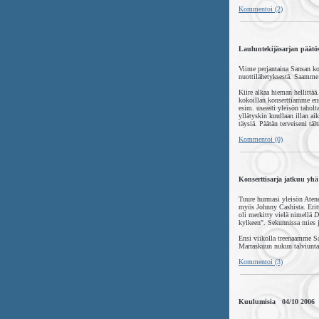
Kommentoi (2)
Lauluntekijäsarjan päätö
Viime perjantaina Sansan kon
nuottilähetyksestä. Saamme 
Kiire alkaa hieman hellittä
kokoillan konserttiamme ens
esim. useasti yleisön taholt
yllätyskin kuullaan illan ai
täysiä. Päätän terveiseni täl
Kommentoi (0)
Konserttisarja jatkuu yh
Tuure hurmasi yleisön Atene
myös Johnny Cashista. Erittä
oli merkitty vielä nimellä
D
kylkeen". Sekunnissa mies jo
Ensi viikolla treenaamme San
Marraskuun nukun talviunt
Kommentoi (3)
Kuulumisia 04/10 2006