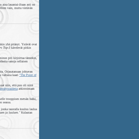
 aina lauantai-iltaan asti on
 Miten vain, mutta vietävän
nkin yhä pitänyt. Ystävät ovat
rs Top-3
kävelevät pitkin
minun piti kirjoittaa tännekin,
ikeita sanoja sellaisen
sta. Orjasatamaan johtavan
u valtaisa kaari
"The Point of
sat niin, että puu oli niitä
ierrätystaidetta
arkistoimaan
elle trooppisen metsän halki,
n seassa.
 jonka taustalla kuuluu laulua
aen ja laulaen."
Kulautan