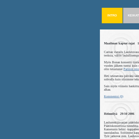
INTRO
KEIKAT
Maailman kapeat rajat 1
Caritan vierailu Laulutuvass
teoksia, väliin laulullisemp
Myös Bonan konsertti tiista
vuoden jälkeen tuntui kuin 
olin tutustunut
Pariisin reis
Heti seuraavana päivänä sa
sohvalla kuin olisimme tehne
Sain myös viimein hankittua 
alkaa.
Kommentoi (0)
Helmeilyä 29/10 2006
Lauluntekijä-sarjan päätösko
Päätöskonsertissa tunnelma 
Kamerunin helmi -kappaleen 
taustalaulua. Soitimme kapp
Työt jatkuvat mm. Laulutuva