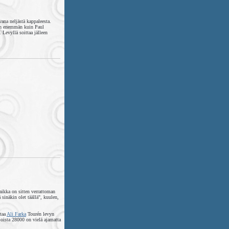
ana neljästä kappaleesta.
a on enemmän kuin Paul
Levyllä soittaa jälleen
aikka on sitten verrattoman
sinäkin olet täällä", kuulen,
staa
Ali Farka
Tourén levyn
joista 28000 on vielä ajamatta