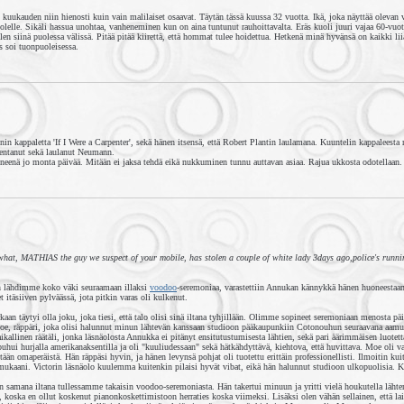
 kuukauden niin hienosti kuin vain malilaiset osaavat. Täytän tässä kuussa 32 vuotta. Ikä, joka näyttää olevan 
lle. Sikäli hassua unohtaa, vanheneminen kun on aina tuntunut rauhoittavalta. Eräs kuoli juuri vajaa 60-vuot
len siinä puolessa välissä. Pitää pitää kiirettä, että hommat tulee hoidettua. Hetkenä minä hyvänsä on kaikki l
s soi tuonpuoleisessa.
n kappaletta 'If I Were a Carpenter', sekä hänen itsensä, että Robert Plantin laulamana. Kuuntelin kappaleesta 
entanut sekä laulanut Neumann.
neenä jo monta päivää. Mitään ei jaksa tehdä eikä nukkuminen tunnu auttavan asiaa. Rajua ukkosta odotellaan.
, MATHIAS the guy we suspect of your mobile, has stolen a couple of white lady 3days ago,police's runni
un lähdimme koko väki seuraamaan illaksi
voodoo
-seremoniaa, varastettiin Annukan kännykkä hänen huoneestaa
t itäsiiven pylväässä, jota pitkin varas oli kulkenut.
rkaan täytyi olla joku, joka tiesi, että talo olisi sinä iltana tyhjillään. Olimme sopineet seremoniaan menosta pä
oe, räppäri, joka olisi halunnut minun lähtevän kanssaan studioon pääkaupunkiin Cotonouhun seuraavana aamun
kallinen räätäli, jonka läsnäolosta Annukka ei pitänyt ensitutustumisesta lähtien, sekä pari äärimmäisen luotetta
uhui hurjalla amerikanaksentilla ja oli "kuuliudessaan" sekä hätkähdyttävä, kiehtova, että huvittava. Moe oli va
ään omaperäistä. Hän räppäsi hyvin, ja hänen levynsä pohjat oli tuotettu erittäin professionellisti. Ilmoitin kuit
mukaani. Victorin läsnäolo kuulemma kuitenkin pilaisi hyvät vibat, eikä hän halunnut studioon ulkopuolisia. Kei
 samana iltana tullessamme takaisin voodoo-seremoniasta. Hän takertui minuun ja yritti vielä houkutella läh
 koska en ollut koskenut pianonkoskettimistoon herraties koska viimeksi. Lisäksi olen vähän sellainen, että lai