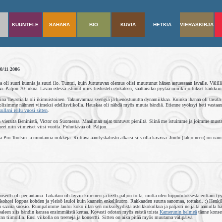
KUUNTELE
SAHARA
BIO
KUVIA
HETKIÄ
VIERASKIRJA
0/11 2006
a oli suuri kunnia ja suuri ilo. Tuntui, kuin Juttutuvan olemus olisi muuttunut hänen astuessaan lavalle. Välillä
aa. Paljon 70-lukua. Lavan edessä istunut mies tiedusteli etukäteen, saattaisiko pyytää nimikirjoitukset kaikkiin
ina Tavastialla oli ikimuistoinen. Takuuvarmaa svengiä ja hienostunutta dynamiikkaa. Kuinka ihanaa oli tavata
olisimme nähneet viimeksi edellisviikolla. Hauskaa oli nähdä myös muuta bändiä. Etienne syöksyi heti vastaa
sullani reilu vuosi sitten
.
in vieraita Beninistä, Victor on Suomessa. Maailman rajat tuntuvat pieniltä. Siinä me istuimme ja joimme mu
et niin viimeiset viisi vuotta. Puhuttavaa oli Paljon.
Pro Toolsin ja muutamia mikkejä. Riittävä äänityskalusto alkaisi siis olla kasassa. Joulu (lahjoineen) on näin 
nsertti oli perjantaina. Lokakuu oli hyvin kiireinen ja teetti paljon töitä, mutta olen lopputuloksesta erittäin t
kohosi loppua kohden ja yleisö lauloi kuin kaunein enkelikuoro. Rakkauden suurta sanomaa, tottakai. :) Henkil
saama suosio. Rumpalimme lauloi koko illan sen miksolyydistä asteikkokulkua ja paljasti neljältä aamulla hal
aleen siis bändin kanssa ensimmäistä kertaa. Kovasti odotan myös erästä toista
Kamerunin helmeä
tänne konse
n tiimoilla. Ensi viikolla on treenejä ja konsertti. Sitten on aika pitää myös muutama välipäivä.