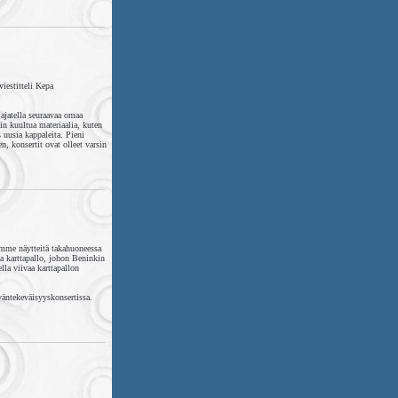
viestitteli Kepa
ajatella seuraavaa omaa
in kuultua materiaalia, kuten
s uusia kappaleita. Pieni
n, konsertit ovat olleet varsin
imme näytteitä takahuoneessa
ha karttapallo, johon Beninkin
lla viivaa karttapallon
väntekeväisyyskonsertissa.