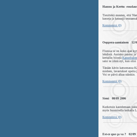
Hannu ja Kerttu -roudau
Tiesittekö muuten, että 'Han
kasseja ja keissejä seuraam
Kommentoi (0)
Ooppera-aamiainen 12/0
Flunssa se on koko ajan kyt
lehdistä. Aurinko paistoi ja
kertailin biisejä
Kanneltalon
saisi se iskeä nyt, kun olisi
Tänään kävin katsomassa Kää
mieleen, lavastukset upeita
Voi se päivä alkaa näinkin.
Kommentoi (0)
Sieni 08/09 2006
Kurkotuin kastelemaan jukkap
myös huomisella keikalla La
Kommentoi (0)
Est-ce que ça va ? 02/09