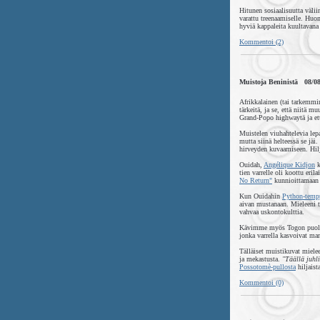
Hitunen sosiaalisuutta välii
varattu treenaamiselle. Huom
hyviä kappaleita kuultavana
Kommentoi (2)
Muistoja Beninistä 08/0
Afrikkalainen (tai tarkemmin
tärkeitä, ja se, että niitä 
Grand-Popo highwaytä ja ett
Muistelen viuhahtelevia lepa
mutta siinä helteessä se jäi
hirveyden kuvaamiseen. Hil
Ouidah,
Angélique Kidjon
k
tien varrelle oli koottu eril
No Return"
kunnioittamaan Ka
Kun Ouidahin
Python-temp
aivan mustanaan. Mieleeni 
vahvaa uskontokulttia.
Kävimme myös Togon puolell
jonka varrella kasvoivat man
Tälläiset muistikuvat mielee
ja mekastusta.
"Täällä juhl
Possotomè-pullosta
hiljaist
Kommentoi (0)