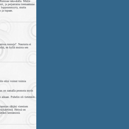
lunssaa taka-alalla. Mutta
enit, ja perjantaina treenaamme
an loppuunmyyty, mutta
n ja tupaan.
eissa ruusuja". Naurusta ei
 sitä, en kyllä muista sen
lis olisi voinut toimia
tus on samalla promota myös
n aikaan. Puhelin oli tietenkin
lonmies rähjäsi viereisen
ta käytöstä. Heissä on
ävästi kestämistä.