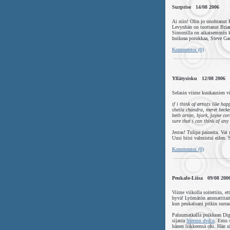
Surprise 14/08 2006
Ai niin! Olin jo unohtanut 
Levynhän on tuottanut Brian
Simonilla on aikaisemmin ku
huikeaa porukkaa, Steve Gad
Kommentoi (0)
Yllätysisku 12/08 2006
Selasin viime kuukausien v
if i think of artists like h
sheila chandra, meret becker
beth orton, bjork, jayne cor
sure that i can think of any
Jestas! Tulipa paineita. Vai
Uusi biisi valmistui eilen.
Kommentoi (0)
Peukalo-Liisa 09/08 200
Viime viikolla soitettiin, et
hyvä! Lyömätön ammattitaito 
kun peukaloani pitkin surraa
Paluumatkalla poikkean Dige
sijasta
Sternin dvd:n
. Emu s
hänen liikkeensä ohi. Hän u