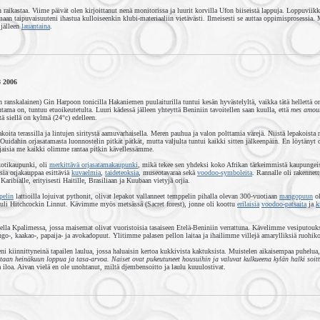
n raikastaa. Viime päivät olen kirjoittanut nenä monitorissa ja luurit korvilla Ufon biiseistä lappuja. Loppuviikko
aan taipuvaisuuteni ihastua kulloiseenkin klubi-materiaaliin vietävästi. Ilmeisesti se auttaa oppimisprosessia.
 jälleen
lauantaina
.
8 2006
 ranskalainen) Gin Harpoon tonicilla Hakaniemen puulaiturilla tuntui kesän hyvästelyltä, vaikka tätä hellettä o
muutama on, tuntuu etuoikeutetulta. Luuri kädessä jälleen yhteyttä Beniniin tavoitellen saan kuulla, että
mes amou
ä siellä on kylmä (24°c) edelleen.
koita terassilla ja lintujen siritystä aamuvarhaisella. Meren pauhua ja valon polttamia värejä. Niistä lepakoista 
. Ouidahin orjasatamasta luonnostelin pitkät pätkät, mutta valjulta tuntui kaikki sitten jälkeenpäin. En löytänyt o
jaisia me kaikki olimme rantaa pitkin kävellessämme.
otikaupunki, oli
merkittävä orjasatamakaupunki
, mikä tekee sen yhdeksi koko Afrikan tärkeimmistä kaupungei
aisia orjakauppaa esittäviä
kuvaelmia
,
taideteoksia
, museotavaraa sekä
voodoo-symboleita
. Rannalle oli rakennett
ribialle, erityisesti Haitille, Brasiliaan ja Kuubaan vietyjä orjia.
pelin
lattioilla lojuivat pythonit, olivat lepakot vallanneet temppelin pihalla olevan 300-vuotiaan
mangopuun
ok
tuli Hitchcockin Linnut. Kävimme myös metsässä (Sacret forest), jonne oli koottu
erilaisia
voodoo-patsaita
ja
k
a Kpalimessa, jossa maisemat olivat vuoristoisia tasaiseen Etelä-Beniniin verrattuna. Kävelimme vesiputouks
go-, kaakao-, papaija- ja avokadopuut. Ylitimme palasen pellon laitaa ja ihailimme villejä amarylliksiä ruohiko
ni kiinnittyneinä tapailen laulua, jossa haluaisin kertoa kukkivista kaktuksista. Muistelen aikaisempaa puhelua,
itaan heinäkuun loppua ja tasa-arvoa. Naiset ovat pukeutuneet housuihin ja valuvat kulkueena kylän halki soitt
a iloa. Aivan vielä en ole unohtanut, miltä djembensoitto ja laulu kuuulostivat.