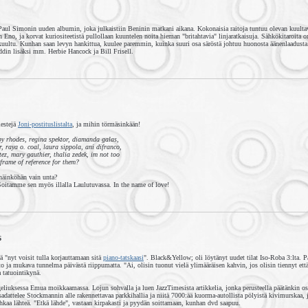
Paul Simonin uuden albumin, joka julkaistiin Beninin matkani aikana. Kokonaisia raitoja tuntuu olevan kuultav
 Eno, ja korvat kuriositeetistä pullollaan kuuntelen noita hieman "britahtavia" linjaratkaisuja. Sähkökitaroit
ultu. Kunhan saan levyn hankittua, kuulee paremmin, kuinka suuri osa säröstä johtuu huonosta äänenlaadusta. 
din lisäksi mm. Herbie Hancock ja Bill Frisell.
iestejä
Joni-postituslistalta
, ja mihin törmäsinkään!
appy rhodes, regina spektor, diamanda galas,
, raya o. coal, laura sippola, ani difranco,
tez, mary gauthier, thalia zedek, im not too
 frame of reference for them?
 näinköhän vain unta?
 Soitamme sen myös illalla Laulutuvassa. In the name of love!
6
tä "nyt voisit tulla korjauttamaan sitä
piano-tatskaasi
". Black&Yellow; oli löytänyt uudet tilat Iso-Roba 3:lta. P
ja mukava tunnelma päivästä riippumatta. "Ai, olisin tuonut vielä ylimääräisen kahvin, jos olisin tiennyt että 
 tatuointikynä.
liuksessa Emua moikkaamassa. Lojun sohvalla ja luen JazzTimesista artikkelia, jonka perusteella päätänkin o
adattelee Stockmannin alle rakennettavaa parkkihallia ja niitä 7000:ää kuorma-autollista pölyistä kivimurskaa, 
hkaa lähteä. "Etkä lähde", vastaan kirpakasti ja pyydän soittamaan, kunhan dvd saapuu.