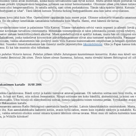
eisiinkin väliin aivan mielelläni, koska niistä selviämisestä saan hyvät kicksit. Mutta arvelin Moen polttavan var
maan pitkälti tyhjänpäiväistä hengailua, jollainen saa minut hermostuneeksi. Olisimme olleet yötä hänen tuttava
oon olisi hengenvaarallista. Jo omalla autolla, saati sitten puskataksissa. Tämän takia epäröin lähtöä. Kutsuin 
 bodyguard or what". Tästä lähtien kutsuin Victoria fucking bodyguardikseni aina kun sattui oiva tilaisuus.
ellainen kova jätkä kuin Moe. Opettelimme räppäämään kuin nuoret pojat. Olimme uskottavia ottamalla sanasto
a. En ole nähnyt kenelläkään samanlaisia turbohuulia kuin Moella. Harmi, ettei hänestä ole kuvaa.
hyvääyöstimme toiset ja palasimme Villa Karoon. Tilanne varkaudesta selvisi varsin nopeasti ja aiheutti lievää 
onut kovinkaan turvallista yleistunnetta. Mihinkään toimenpiteisiin ei talon johtotasolla jostain syystä ryhdytty,
atiot varkaan henkilöllisyydestä alkoivat. Moen epärehellisyyttä ei epäillyt kukaan, mutta hän oli tyyppinä niin
thiakseen, jonka tunkeilevat kysymykset päiväohjelmastamme olivat aina tuntuneet epämieluisilta. Panimme
issään, vaikka aikaisemmin hän pistäytyi usein Villa Karossa mainostaakseen ompeluitaan ja hengaili djembet
si. Suureksi ihmetykseksemme hän ilmestyi meille järjestettyihin
läksiäisbileisiin
. Olin jo Papan kanssa tisk
ssa. Ei kai hän muutoin olisi tullutkaan.
än puhelun Victorin kanssa. Puhelun jälkeen lähdin Juttutupaan kuuntelemaan konserttia. Kukas muu käveli va
iimeksi Beninissä 2kk sitten. Tiesin hänen olevan Suomessa, Salossa, mutta törmätä häneen Helsingissä oli sil
.
akaniemen kartalle 16/08 2006
eikka Laulutuvassa. Bändi syttyi ja kaikki tuntuivat antavan parastaan. Oli tarkoitus soittaa uusi biisi triolla
a. Ja kun nyt Rami, niin miksei Joonatankin. Niinpä soitimme sen koko bändillä, aloitusbiisinä, ja toimi sen ve
jatkossakin. Ufon biisejä oli elämyksellistä soittaa; hienoja kappaleita toinen toisensa perään. Syyskauden avajai
en Hakaniemen kartalle.
euraavana aamuna Radio Helsingissä saatettaisiin kuulla levyäni. Laitoin kännykkäänikin muistutuksen. Mutta, 
en ilta. Kun aamukahdeksalta laahustin kotiin, avasin kyllä radion, ennen kuin rojahdin sänkyyn ja nukahdin. Ka
t, vaikka eetteristä olisikin soinut omasta kynästä lähtöisin olevaa tavaraa. Moni muu oli radiota kuitenkin kuu
, ja Wiikille kiitokset!