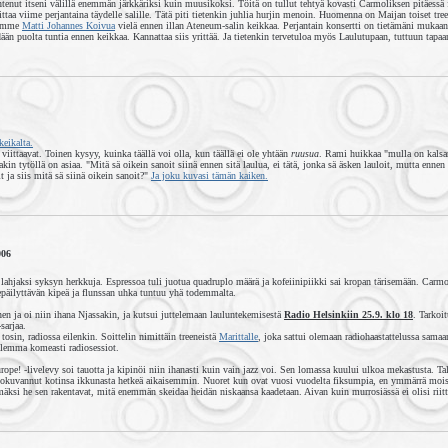
ntenut itseni välillä enemmän järkkäriksi kuin muusikoksi. Töitä on tullut tehtyä kovasti Carmoliksen pitäessä f
ittaa viime perjantaina täydelle salille. Tätä piti tietenkin juhlia hurjin menoin. Huomenna on Maijan toiset tre
stamme
Matti Johannes Koivua
vielä ennen illan Ateneum-salin keikkaa. Perjantain konsertti on tietämäni muka
än puolta tuntia ennen keikkaa. Kannattaa siis yrittää. Ja tietenkin tervetuloa myös Laulutupaan, tuttuun tapaa
eikalta.
 viittaavat. Toinen kysyy, kuinka täällä voi olla, kun täällä ei ole yhtään
ruusua
. Rami huikkaa "mulla on kalsar
akin tytöllä on asiaa. "Mitä sä oikein sanoit siinä ennen sitä laulua, ei tätä, jonka sä äsken lauloit, mutta ennen
t ja siis mitä sä siinä oikein sanoit?"
Ja joku kuvasi tämän kaiken.
006
 lahjaksi syksyn herkkuja. Espressoa tuli juotua quadruplo määrä ja kofeiinipiikki sai kropan tärisemään. Carmo
päilyttävän kipeä ja flunssan uhka tuntuu yhä todemmalta.
nen ja oi niin ihana Njassakin, ja kutsui juttelemaan lauluntekemisestä
Radio Helsinkiin 25.9. klo 18
. Tarkoi
sarjaa.
 tosin, radiossa eilenkin. Soittelin nimittäin treeneistä
Marittalle
, joka sattui olemaan radiohaastattelussa samaa
uulemma komeasti radiosessiot.
ope! -livelevy soi tauotta ja kipinöi niin ihanasti kuin vain jazz voi. Sen lomassa kuului ulkoa mekastusta. Ta
valokuvannut kotinsa ikkunasta hetkeä aikaisemmin. Nuoret kun ovat vuosi vuodelta fiksumpia, en ymmärrä mois
mäksi he sen rakentavat, mitä enemmän skeidaa heidän niskaansa kaadetaan. Aivan kuin murrosiässä ei olisi riitt