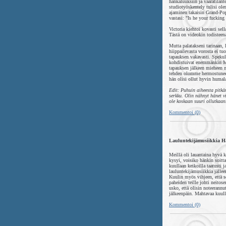
hankaluuksiin ja vaaratilant
studiotyöskentely tulisi ole
ajaminen takaisin Grand-Pop
vastasi: "Is he your fucking
Victoria kiehtoi kovasti s
Tästä on videokin todisteen
Mutta palatakseni tarinaan, 
hiippailevasta vorosta ei tu
tapauksen vakavasti. Spekula
kohdistuivat enemmänkin Ma
tapauksen jälkeen mieheen m
tehden olomme hermostuneek
hän olisi ollut hyvin humala
Edit: Puhuin aiheesta pitk
serkku. Olin nähnyt hänet v
ole koskaan suuri ollutkaan
Kommentoi (0)
Lauluntekijämusiikkia H
Meillä oli lauantaina hyvä k
kysyi, voisiko hänkin soitta
kuullaan keikoilla taatusti 
lauluntekijämusiikkia jälle
Kuulin myös vihjeen, että s
paheiden teille johti neitos
usko, että olisin noteerannu
jälkeenpäin. Mahtavaa kuulla
Kommentoi (0)