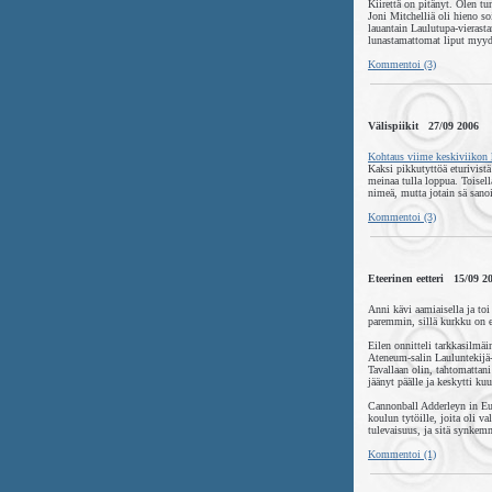
Kiirettä on pitänyt. Olen tu
Joni Mitchelliä oli hieno so
lauantain Laulutupa-viera
lunastamattomat liput myydä
Kommentoi (3)
Välispiikit 27/09 2006
Kohtaus viime keskiviikon k
Kaksi pikkutyttöä eturivistä
meinaa tulla loppua. Toisell
nimeä, mutta jotain sä sanoi
Kommentoi (3)
Eteerinen eetteri 15/09 2
Anni kävi aamiaisella ja toi
paremmin, sillä kurkku on e
Eilen onnitteli tarkkasilmäi
Ateneum-salin Lauluntekijä-
Tavallaan olin, tahtomattani
jäänyt päälle ja keskytti k
Cannonball Adderleyn in Eur
koulun tytöille, joita oli 
tulevaisuus, ja sitä synkem
Kommentoi (1)