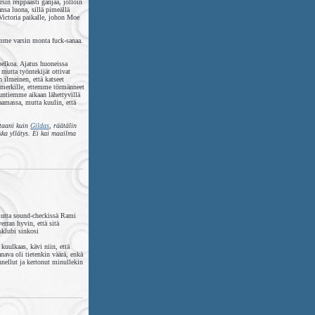
sin reippaasti ganjaa, jolloin
nsa luona, sillä pimeällä
Victoria paikalle, johon Moe
omme varsin monta fuck-sanaa.
pelkoa. Ajatus huoneissa
 mutta työntekijät ottivat
 ilmeinen, että katseet
 merkille, ettemme törmänneet
untiemme aikaan lähettyvillä
aamassa, mutta kuulin, että
staani kuin
Gildas
, räätälin
kka yllätys. Ei kai maailma
, mutta sound-checkissä Rami
rran hyvin, että sitä
sklubi sinkosi
kuulkaas, kävi niin, että
nava oli tietenkin väärä, enkä
nnellut ja kertonut minullekin