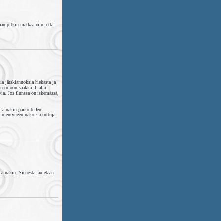
aan pitkin matkaa niin, että
a jätskiannoksia hiekasta ja
n tuloon saakka. Illalla
avia. Jos flunssa on iskemässä,
 ainakin paikoitellen
ämmentyneen näköisiä tuttuja.
 ainakin. Sienestä lauletaan