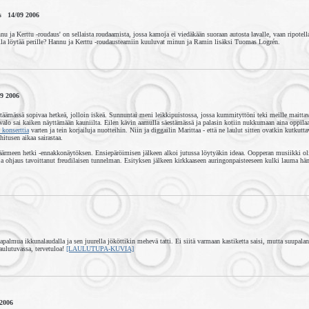
s 14/09 2006
nu ja Kerttu -roudaus' on sellaista roudaamista, jossa kamoja ei viedäkään suoraan autosta lavalle, vaan ripotell
alla löytää perille? Hannu ja Kerttu -roudausteamiin kuuluvat minun ja Ramin lisäksi Tuomas Logrén.
9 2006
täämässä sopivaa hetkeä, jolloin iskeä. Sunnuntai meni leikkipuistossa, jossa kummityttöni teki meille maittavi
 valo sai kaiken näyttämään kauniilta. Eilen kävin aamulla säestämässä ja palasin kotiin nukkumaan aina oppilaa
 konserttia
varten ja tein korjailuja nuotteihin. Niin ja diggailin Marittaa - että ne laulut sitten ovatkin kutkutt
 hitusen aikaa sairastaa.
rmeen hetki -ennakkonäytöksen. Ensiepäröimisen jälkeen alkoi jutussa löytyäkin ideaa. Oopperan musiikki oli
 ja ohjaus tavoittanut freudilaisen tunnelman. Esityksen jälkeen kirkkaaseen auringonpaisteeseen kulki lauma h
almua ikkunalaudalla ja sen juurella jököttikin mehevä tatti. Ei siitä varmaan kastiketta saisi, mutta suupalan
ulutuvassa, tervetuloa!
[LAULUTUPA-KUVIA]
 2006