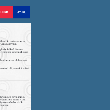
LINKIT
&TUKI;
 kuultiin teatterinomaisia
 Caritan levyihin.
 pitkästä aikaa! Kolmen
n. Ernestoon ja Samueliinhan
staherukkamehua olohuoneeni
osaltani ohi ja sessiot voivat
yytyväinen ja hyvin mielin.
ökohtaisesti minua yllätti
unneensa laulaa biisiin
rtoimaan.