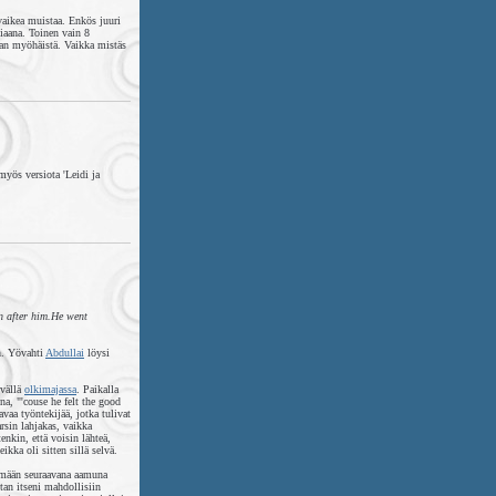
vaikea muistaa. Enkös juuri
iaana. Toinen vain 8
iian myöhäistä. Vaikka mistäs
myös versiota 'Leidi ja
n after him.He went
n. Yövahti
Abdullai
löysi
ivällä
olkimajassa
. Paikalla
a, "'couse he felt the good
vaa työntekijää, jotka tulivat
rsin lahjakas, vaikka
enkin, että voisin lähteä,
kka oli sitten sillä selvä.
temään seuraavana aamuna
tan itseni mahdollisiin