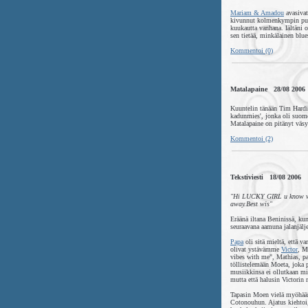
Mariam & Amadou
avasivat
kivunnut kolmenkympin puole
kuukautta vanhana. Iältäni o
sen tietää, minkälainen blue
Kommentoi (0)
Matalapaine 28/08 2006
Kuuntelin tänään Tim Hardini
kadunmies', jonka oli suom
Matalapaine on pitänyt väsy
Kommentoi (2)
Tekstiviesti 18/08 2006
"Hi LUCKY GIRL u know what
away.Best wis"
Eräänä iltana Beninissä, k
seuraavana aamuna jalanjälje
Papa
oli sitä mieltä, että va
olivat ystävämme
Victor
, M
vibes with me", Mathias, pai
töllistelemään Moeta, joka p
musiikkinsa ei ollutkaan mit
mutta että halusin Victorin 
Tapasin Moen vielä myöhään
Cotonouhun. Ajatus kiehtoi,