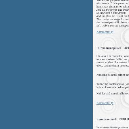
Viimeisillä yhtyeeni keikoi
teko teosta..". Kappaleen e
humisevat deltalaisten teltt
And all the towns and peop
to fade into a bad dream
and the steel rails still ain
The conductor sings his so
the passengers will please r
this train's got the disappe
Kommentoi (4)
Hurma turnajaisten 28/0
On kesä. On ritariaika. Ver
toisiaan vastaan. Ylläsi on 
raavaat miehet. Ratsastatte 
uhoa, suunnitelmia ja tulev
Kuolema ei kuulu siihen su
Tunnelma kohtauksessa, jossa
kohtalokkaimman iskun palle
Kuinka sinä saatoit näin tot
Kommentoi (1)
Kaunis on mieli 23/08 2
Sain tämän tänään postissa