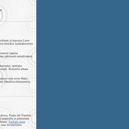
en.
yhönen ja bassossa Lasse
ssa törmäsin luokkakaveriini
einannut laantua
en näköisestä metalliväestä
kavereita, opettajia.
soundi. Konsertin aikana
limme vielä tovin Maria
sä Metallica-dokumenttia.
alossa, Piazza del Popolon
a piazzoilla ja puhuimme
Tebonia.
Ystäväni tuore
n uusi levyhyllykin.