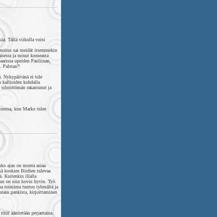
a. Tällä viikolla voisi
nnoitus sai meidät itsemmekin
isesta ja minut komeasta
 baarissa upeiden Pauliinan,
. Palstaa?!
ä. Nykypäivänä ei tule
n kallioiden kohdalla
 silmittömän rakastunut ja
koossa, kun Marko tulee
oko ajan on monta asiaa
ekä koskien Birdien tulevaa
. Kuitenkin illalla
kun on niin kovin hyvin. Työ
ma toiminta tuntuu tyhmältä ja
ostain pankista, kirjoittaminen
itä' äänitetään perjantaina.