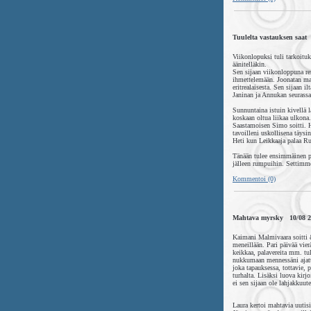
Tuulelta vastauksen saat
Viikonlopuksi tuli tarkoitu
äänitelläkin.
Sen sijaan viikonloppuna re
ihmettelemään. Joonatan mai
eritrealaisesta. Sen sijaan i
Janinan ja Annukan seurassa
Sunnuntaina istuin kivellä 
koskaan oltua liikaa ulkona
Saastamoisen Simo soitti. H
tavoilleni uskollisena täysi
Heti kun Leikkaaja palaa Ru
Tänään tulee ensimmäinen pi
jälleen rumpuihin. Settimme
Kommentoi (0)
Mahtava myrsky 10/08 2
Kaimani Malmivaara soitti &
meneillään. Pari päivää vier
keikkaa, palavereita mm. tul
nukkumaan mennessäni ajatte
joka tapauksessa, tottavie, 
turhalta. Lisäksi luova kirjo
ei sen sijaan ole lahjakkuute
Laura kertoi mahtavia uutisi