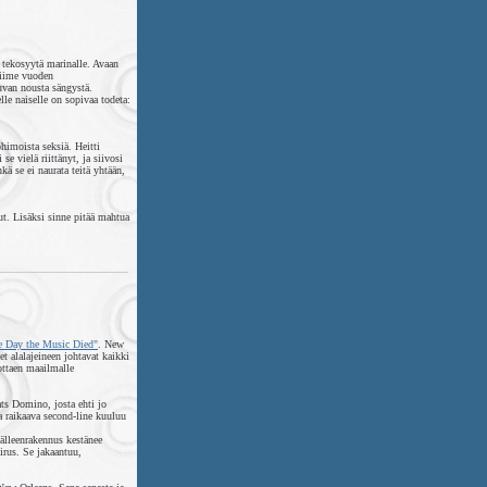
 tekosyytä marinalle. Avaan
 viime vuoden
luvan nousta sängystä.
lle naiselle on sopivaa todeta:
ohimoista seksiä. Heitti
e vielä riittänyt, ja siivosi
ä se ei naurata teitä yhtään,
t. Lisäksi sinne pitää mahtua
e Day the Music Died"
. New
et alalajeineen johtavat kaikki
uottaen maailmalle
ts Domino, josta ehti jo
la raikaava second-line kuuluu
älleenrakennus kestänee
irus. Se jakaantuu,