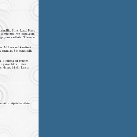
a mallia. Sitten kertoi Kaisu
olaatuinen, että krapulatkin
 ryppyisiä vaatteita. "Olemme
na. Mukana keikkasetissä
a energiaa. Sen perusteella
a. Birdiessä oli muuten
in yskän takia. Sitten
 Pystyimme bändin kanssa
e kiitos. Ajattelin vähän