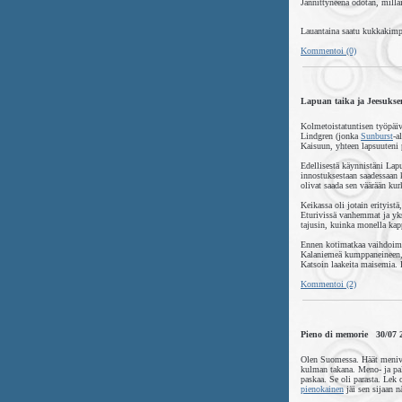
Jännittyneenä odotan, milla
Lauantaina saatu kukkakimpp
Kommentoi (0)
Lapuan taika ja Jeesuks
Kolmetoistatuntisen työpäi
Lindgren (jonka
Sunburst
-a
Kaisuun, yhteen lapsuuteni 
Edellisestä käynnistäni Lapu
innostuksestaan saadessaan 
olivat saada sen väärään ku
Keikassa oli jotain erityistä
Eturivissä vanhemmat ja yks
tajusin, kuinka monella ka
Ennen kotimatkaa vaihdoimm
Kalaniemeä kumppaneineen, 
Katsoin laakeita maisemia. P
Kommentoi (2)
Pieno di memorie 30/07 
Olen Suomessa. Häät menivä
kulman takana. Meno- ja pa
paskaa. Se oli parasta. Lek 
pienokainen
jäi sen sijaan 