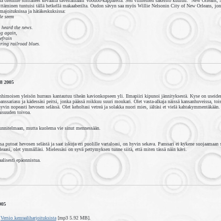
lla olemme soittaneet keväällä säveltämääni Voodoo-kappaletta. Sen viimeinen säkeistö kuuluu: "New Orleans, 
sittäminen tuntuisi tällä hetkellä makaaberilta. Oudon sävyn saa myös Willie Nelsonin City of New Orleans, jon
amajoituksissa ja hätäkeskuksissa:
le seem
't heard the news.
ng again,
efrain
aring railroad blues.
8 2005
enhimoisen yleisön hurraus kantautuu tiheän kavionkopseen yli. Ilmapiiri kipunoi jännityksestä. Kyse on useiden
panssariasu ja kädessäsi peitsi, jonka päässä roikkuu suuri moukari. Olet vasta-alkaja näissä kansanhuveissa, toi
hyvin nopeasti hevosen selässä. Olet keholtasi vetreä ja solakka nuori mies, iältäsi et vielä kahtakymmentäkään
aisuuden toivoa.
unnitelmaan, mutta kuolema vie sinut mennessään.
 putoat hevosen selästä ja saat iskuja eri puolille vartaloasi, on hyvin sekava. Panssari ei kykene suojaamaan 
aasi, olet ymmälläsi. Mielessäsi on syvä pettymyksen tunne siitä, että miten tässä näin kävi.
aalisesti epäonnistua.
005
.
Versio kenraaliharjoituksista
[mp3 5.92 MB].