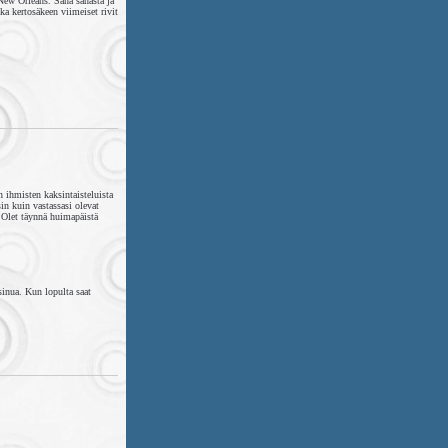
New Orleans. Sana sanasta ja
ka kertosäkeen viimeiset rivit
 ihmisten kaksintaisteluista
sin kuin vastassasi olevat
. Olet täynnä huimapäistä
sinua. Kun lopulta saat