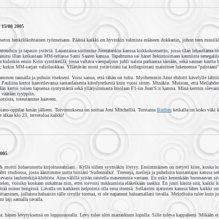
 15/08 2005
kseton henkilökohtainen työnseisaus. Päässä kaikki on hyvinkin valmista erääseen dokkariin, johon teen musiikki
ntouduin ja tapasin ystäviä. Lauantaina soitimme Joonatankin kanssa kirkkokonsertin, jossa tilan lehauttama i
nitsi illan keikastaan MM-teltassa Sami Saaren kanssa. Tapahtuma sai hänet hekumoimaan kauniista senegalila
lta kuluikin ensin Kitin synttäreillä, jossa valtava väenpaljous juhli naista parhaassa iässään, sekä saunan kautta
; kukin MM-sarjan valioluokkaa. Yllättävän moni ystävistäni tai kollegoistani mainitsee lukeneensa "palstaani"
lammen rannalla ja puhuin itsekseni. Voisi sanoa, että tähän on tultu. Myöhemmin Anni ehdotti kävelylle lähtö
. Pauliina kertoi haaveilevansa samanlaisesta kävelyretkestä kuin vuosi sitten. Minäkin. Muistan, että Meilahde
än kertoi toisen lapsensa syntymästä sekä yllätyslomasta Imolaan F1-iin Jean'S:n kanssa. Minä kerroin olevani
n väärään tyyppiin.
otsista, toteutamme haaveen.
ano-oppilas kesän jälkeen. Toivomuksena on soittaa Joni Mitchelliä. Torstaina
Birdien
keikalla on koko väki 
 alkaa klo 23, tervetuloa kaikki!
005
 moitti hidastunutta kirjoitustahtiani.. Kyllä siihen syynsäkin löytyy. Ensimmäinen on tietysti kiire, koska k
ähti studiossa, jossa äänitimme uutta biisiäni 'Sudennälkä'. Treenejä, meilejä ja puheluita kustantajan kanssa s
evasta lauluntekijä-klubista. Aina välillä yritän taistella masennusta vastaan. En usko kenenkään huomaavan sitä
len, voisiko koskaan nukahtaa niin, ettei toivoisi nukkumista eläkeikään saakka. En juuri käsitä sitä; kaikki 
pitää minut hengissä. Lavalla on kaikkein helpointa olla oma itsensä. Sellaisten ajatusten kanssa lähes kaikki o
ittaminen, jollaista haluaisin tälle sivulle tuottaa, ei ole napannut haluamallani tavalla. Melodioita tulee kuin j
ni laji samalla tavalla.
a: hänen levytyksensä on loppusuoralla. Levy tulee ulos marraskuun lopulla. Sille tuleva kappaleeni 'Mikään ei ri