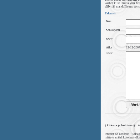
kauhea kiire, mutta yksi bi
säilyttää mahdollisuus soitta
Takaisin
Nimi
Sähköposti
www
Aika
19-12-2007
Teksti
§ Oikeus ja kohtuus § 2
Internet on natissut liitoks
mittava määrä kotoisaa väkeä