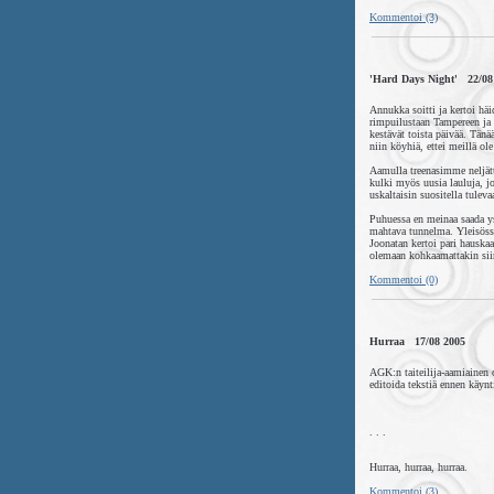
Kommentoi (3)
'Hard Days Night' 22/08
Annukka soitti ja kertoi häi
rimpuilustaan Tampereen ja 
kestävät toista päivää. Tänä
niin köyhiä, ettei meillä ol
Aamulla treenasimme neljät
kulki myös uusia lauluja, j
uskaltaisin suositella tuleva
Puhuessa en meinaa saada ys
mahtava tunnelma. Yleisössä
Joonatan kertoi pari hauska
olemaan kohkaamattakin siin
Kommentoi (0)
Hurraa 17/08 2005
AGK:n taiteilija-aamiainen 
editoida tekstiä ennen käynt
. . .
Hurraa, hurraa, hurraa.
Kommentoi (3)