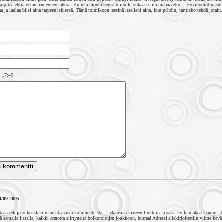
isi pitää ehtiä vetämään ennen lähtöä. Kuinka monta kertaa minulle onkaan siitä marmatettu... Hyvinvointini 
a ja laulaa biisi aina tarpeen iskiessä. Tämä toimikoon teesinä itselleni aina, kun pohdin, tarttisko tehdä jotain.
 17:49
4/09 2005
istaan tekijänoikeuslakiin suuntaavista kommenteista. Linkkasin erääseen linkkiin ja pääsi kyllä makeat naurut.
 samalla listalla, kaikki armotta siirtyneitä boikotoitujen joukkoon, hurraa! Adressi allekirjoitettiin viime kev