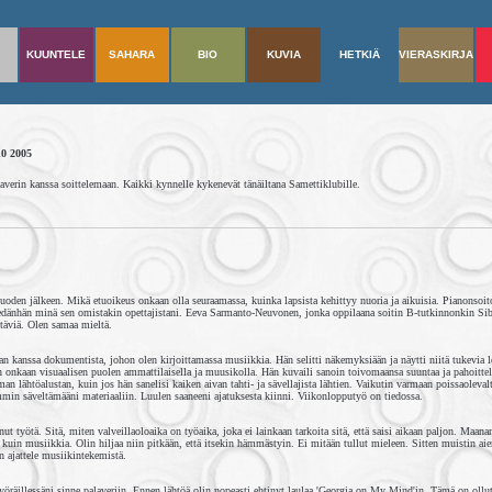
KUUNTELE
SAHARA
BIO
KUVIA
HETKIÄ
VIERASKIRJA
0 2005
kaverin kanssa soittelemaan. Kaikki kynnelle kykenevät tänäiltana Samettiklubille.
vuoden jälkeen. Mikä etuoikeus onkaan olla seuraamassa, kuinka lapsista kehittyy nuoria ja aikuisia. Pianonsoit
dänhän minä sen omistakin opettajistani. Eeva Sarmanto-Neuvonen, jonka oppilaana soitin B-tutkinnonkin SibA
stäviä. Olen samaa mieltä.
n kanssa dokumentista, johon olen kirjoittamassa musiikkia. Hän selitti näkemyksiään ja näytti niitä tukevia le
 onkaan visuaalisen puolen ammattilaisella ja muusikolla. Hän kuvaili sanoin toivomaansa suuntaa ja pahoittel
n lähtöalustan, kuin jos hän sanelisi kaiken aivan tahti- ja sävellajista lähtien. Vaikutin varmaan poissaolevalta
min säveltämääni materiaaliin. Luulen saaneeni ajatuksesta kiinni. Viikonlopputyö on tiedossa.
t työtä. Sitä, miten valveillaoloaika on työaika, joka ei lainkaan tarkoita sitä, että saisi aikaan paljon. Maana
kuin musiikkia. Olin hiljaa niin pitkään, että itsekin hämmästyin. Ei mitään tullut mieleen. Sitten muistin a
n ajattele musiikintekemistä.
yöräillessäni sinne palaveriin. Ennen lähtöä olin nopeasti ehtinyt laulaa 'Georgia on My Mind'in. Tämä on ollut