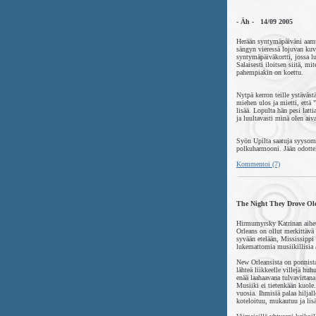
- Äh - 14/09 2005
Herään syntymäpäiväni aamun
sängyn vieressä lojuvan kuva
syntymäpäiväkortti, jossa lu
Salaisesti iloitsen siitä, m
pahempiakin on koettu.
Nytpä kerron teille ystäväst
miehen ulos ja mietti, että 
lisää. Lopulta hän pesi latt
ja luultavasti minä olen aiv
Syön Upilta saatuja syysome
polkuharmooni. Jään odotte
Kommentoi (7)
The Night They Drove Ol
Hirmumyrsky Katrinan aiheu
Orleans on ollut merkittävä 
syvään etelään, Mississippi 
lukemattomia musiikillisia a
New Orleansista on ponnist
lähteä liikkeelle villejä hu
enää laahaavana tulvavirtana
Musiiki ei tietenkään kuole
vuosia. Ihmisiä palaa hiljal
koteloituu, mukautuu ja lis