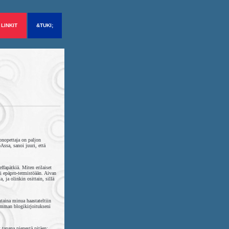
LINKIT
&TUKI;
onopettaja on paljon
ssa, sanoi juuri, että
ffapätkiä. Miten erilaiset
i epäpro-termistöään. Aivan
, ja olinkin osittain, sillä
ntaina minua haastateltiin
iemman blogikirjoitukseni
 tapana pienestä pitäen;