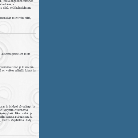
mi, jonka ongelman tuntevat
ä herkkää ja
u siitä, että haluaisimme
kenenkään miettivän niitä,
 lauseesta päätellen minä
 pianonsoittoon ja kissoihin.
on vaikea selittää, kissat ja
osaa ja bridgeä säyseämpi ja
bet-Meyerin etukenossa
reisyyksiä. Itken vähän ja
rin kanssa analogisesta ja
a, Curtis Mayfieldia, Judy