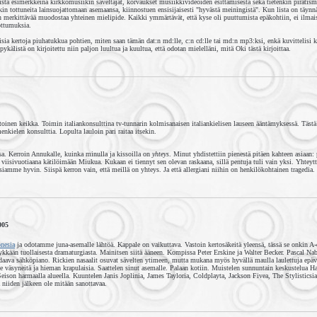
ista esimerkkeinä kirkkomusiikin säveltäjät, korvaukset musiikkivideoiden esittämisestä sekä tietenkin piratis
kin tottuneita lainsuojattomaan asemaansa, kiinnostuen ensisijaisesti "hyvästä meiningistä". Kun lista on täynn
 merkittävää muodostaa yhteinen mielipide. Kaikki ymmärtävät, että kyse oli puuttumista epäkohtiin, ei ilmais
ottumuksia.
isia kertoja piuhatukkua pohtien, miten saan tämän dat:n md:lle, c:n cd:lle tai md:n mp3:ksi, enkä kuvittelisi 
pykälistä on kirjoitettu niin paljon luultua ja kuultua, että odotan mielelläni, mitä Oki tästä kirjoittaa.
toinen keikka. Toimin italiankonsulttina tv-tunnarin kolmisanaisen italiankielisen lauseen ääntämyksessä. Tästä
enkielen konsulttia. Lopulta lauloin pari raitaa itsekin.
sa. Kerroin Annukalle, kuinka minulla ja kissoilla on
yhteys
. Minut yhdistettiin pienestä pitäen kahteen asiaan:
iisivuotiaana kätilöimään Miukua. Kukaan ei tiennyt sen olevan raskaana, sillä pentuja tuli vain yksi. Yhteyttä 
mme hyvin. Siispä kerron vain, että meillä on yhteys. Ja että allergiani niihin on henkilökohtainen tragedia.
005
onesia
ja odotamme juna-asemalle lähtöä. Kappale on vaikuttava. Vastoin kertosäkeitä yleensä, tässä se onkin A-
ykkään tuollaisesta dramaturgiasta. Mainitsen siitä ääneen. Kompissa Peter Erskine ja Walter Becker. Pascal Na
aava sähköpiano. Rickien nasaalit osuvat sävelten ytimeen, mutta mukana myös hyvällä maulla laulettuja epävi
 väsyneitä ja hieman krapulaisia. Saattelen sinut asemalle. Palaan kotiin. Muistelen sunnuntain keskustelua Har
 Seison harmaalla alueella. Kuuntelen Janis Joplinia, James Tayloria, Coldplayta, Jackson Fivea, The Stylisticsi
ä niiden jälkeen ole mitään sanottavaa.