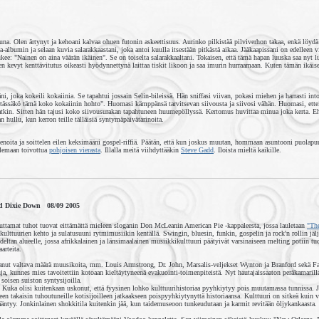
a. Olen ärtynyt ja kehoani kalvaa ohuen futonin askeettisuus. Aurinko pilkistää pilviverhon takaa, enkä löydä
-albumin ja selaan kuvia salarakkaastani, joka antoi kuulla itsestään pitkästä aikaa. Jääkaapissani on edelleen
kee: "Nainen on aina väärän ikäinen". Se on toiselta salarakkaaltani. Tokaisen, että tämä hapan luuska saa nyt 
iten kevyt kenttävitutus oikeasti hyödynnettynä laittaa tiskit likoon ja saa imurin hurraamaan. Kuten tämän ikäise
äni, joka kokeili kokaiinia. Se tapahtui jossain Selin-bileissä. Hän sniffasi viivan, pokasi miehen ja harrasti int
"tässäkö tämä koko kokaiinin hohto". Huomasi kämppänsä tarvitsevan siivousta ja siivosi vähän. Huomasi, ettei s
iatkin. Sitten hän tajusi koko siivousurakan tapahtuneen huumepöllyssä. Kertomus huvittaa minua joka kerta. Ehk
an hullu, kun kerron teille tälläisiä syntymäpäivätarinoita.
noita ja soittelen eilen keksimääni gospel-riffiä. Päätän, että kun joskus muutan, hommaan asuntooni puolapuu
lemaan toivottua
pohjoisen vierasta
. Illalla meitä viihdyttääkin
Steve Gadd
. Iloista mieltä kaikille.
d Dixie Down 08/09 2005
ttamat tuhot tuovat eittämättä mieleen sloganin Don McLeanin American Pie -kappaleesta, jossa lauletaan
"Th
kulttuurien kehto ja sulatusuuni rytmimusiikin kentällä. Swingin, bluesin, funkin, gospelin ja rock'n rollin jälj
deltan alueelle, jossa afrikkalainen ja länsimaalainen musiikkikulttuuri päätyivät varsinaiseen melting potiin t
arteita.
anut valtava määrä muusikoita, mm. Louis Armstrong, Dr. John, Marsalis-veljekset Wynton ja Branford sekä Fa
huja, kunnes mies tavoitettiin kotoaan kieltäytyneenä evakuointi-toimenpiteistä. Nyt hautajaissaaton peräkamaril
 soisen suiston syntysijoilla.
. Kuka olisi kuitenkaan uskonut, että fyysinen lohko kulttuurihistoriaa pyyhkiytyy pois muutamassa tunnissa. J
leen takaisin tuhoutuneille kotisijoilleen jatkaakseen poispyyhkiytynyttä historiaansa. Kulttuuri on sitkeä kuin v
ääntyy. Jonkinlainen shokkitila kuitenkin jää, kun taidemuseoon tunkeudutaan ja karmit revitään öljykankaasta.