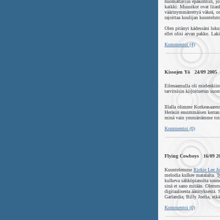
huomattaviin epäkohtiin, jo
kaikki. Muusikot ovat liian
väärinymmärrettyä väkeä, on
rajoittaa kuulijan kuuntelut
Olen pitänyt kädessäni luku
ellei olisi aivan pakko. Laki
Kommentoi (4)
Kissojen Yö 24/09 2005
Eilenaamulla oli mielenkiin
tarvitsisin kirjoituetun suom
Illalla olimme Korkeasaares
Heräsin ensimmäisen kerran v
minä vain ymmärrämme toisia
Kommentoi (0)
Flying Cowboys 16/09 2
Kuuntelemme
Rickie Lee J
melodia kulkee matalalta. T
kulkeva sähköpianolta sound
sinä et sano mitään. Olemme
digitaalisesta äänityksestä.
Garlandia, Billy Joelia, eik
Kommentoi (0)