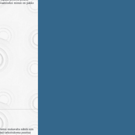
turvaamiseksi minun on pakko
 Tuntui mukavalta nähdä niin
äänä tarkoituksena puuttua