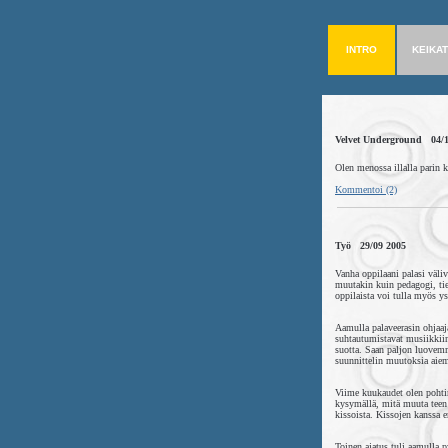
INTRO
KEIKAT
Velvet Underground 04/1
Olen menossa illalla parin 
Kommentoi (2)
Työ 29/09 2005
Vanha oppilaani palasi väli
muutakin kuin pedagogi, tie
oppilaista voi tulla myös y
Aamulla palaveerasin ohjaaja
suhtautumistavat musiikkiin
suotta. Saan paljon luovemma
suunnittelin muutoksia aiem
Viime kuukaudet olen pohtinu
kysymällä, mitä muuta teen 
kissoista. Kissojen kanssa e
Toinen ajatus tuli aamulla p