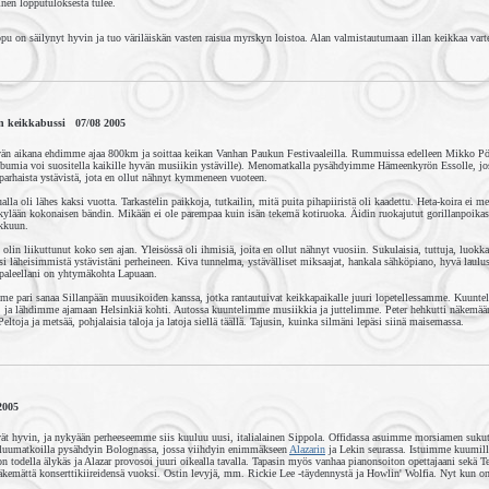
inen lopputuloksesta tulee.
u on säilynyt hyvin ja tuo väriläiskän vasten raisua myrskyn loistoa. Alan valmistautumaan illan keikkaa vart
en keikkabussi 07/08 2005
vän aikana ehdimme ajaa 800km ja soittaa keikan Vanhan Paukun Festivaaleilla. Rummuissa edelleen Mikko Pö
lbumia voi suositella kaikille hyvän musiikin ystäville). Menomatkalla pysähdyimme Hämeenkyrön Essolle, jo
parhaista ystävistä, jota en ollut nähnyt kymmeneen vuoteen.
alla oli lähes kaksi vuotta. Tarkastelin paikkoja, tutkailin, mitä puita pihapiiristä oli kaadettu. Heta-koira ei m
kylään kokonaisen bändin. Mikään ei ole parempaa kuin isän tekemä kotiruoka. Äidin ruokajutut gorillanpoikast
rkkuun.
, olin liikuttunut koko sen ajan. Yleisössä oli ihmisiä, joita en ollut nähnyt vuosiin. Sukulaisia, tuttuja, luokka
i läheisimmistä ystävistäni perheineen. Kiva tunnelma, ystävälliset miksaajat, hankala sähköpiano, hyvä laulu
ppaleellani on yhtymäkohta Lapuaan.
e pari sanaa Sillanpään muusikoiden kanssa, jotka rantautuivat keikkapaikalle juuri lopetellessamme. Kuunte
ja lähdimme ajamaan Helsinkiä kohti. Autossa kuuntelimme musiikkia ja juttelimme. Peter hehkutti näkemään
eltoja ja metsää, pohjalaisia taloja ja latoja siellä täällä. Tajusin, kuinka silmäni lepäsi siinä maisemassa.
2005
t hyvin, ja nykyään perheeseemme siis kuuluu uusi, italialainen Sippola. Offidassa asuimme morsiamen sukut
luumatkoilla pysähdyin Bolognassa, jossa viihdyin enimmäkseen
Alazarin
ja Lekin seurassa. Istuimme kuumill
on todella älykäs ja Alazar provosoi juuri oikealla tavalla. Tapasin myös vanhaa pianonsoiton opettajaani sekä 
näkemättä konserttikiireidensä vuoksi. Ostin levyjä, mm. Rickie Lee -täydennystä ja Howlin' Wolfia. Nyt kun o