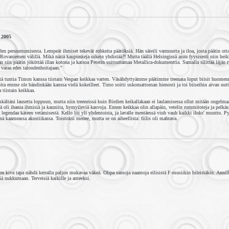
 2005
den peruuntumisesta. Lempeät ihmiset tekevät rohkeita päätöksiä. Hän säteili varmuutta ja iloa, josta päätin otta
Rovaniemen välillä. Mikä näitä kaupunkeja oikein yhdistää?! Mutta täällä Helsingissä asuu fyysisesti niin heikk
än siis päätin jököttää illan kotona ja katsoa Peterin suitsuttamaa Metallica-dokumenttia. Samalla silittää läjän
e varaa edes taloudenhoitajaan."
tä tuntia Timon kanssa tiistain Vespan keikkaa varten. Väsähdyttyämme päätimme treenata loput biisit huomen
oita emme ole bändinkään kanssa vielä kokeilleet. Timo soitti uskomattoman hienosti ja toi biiseihin aivan uutt
a tiistain keikkaa.
kältäni lausetta loppuun, mutta niin treeneissä kuin Birdien keikallakaan ei laulamisessa ollut mitään ongelma
 oli ihania ihmisiä ja kauniita, hymyileviä kasvoja. Ennen keikkaa olin allapäin, vetelin rommitoteja ja pelkäs
a legendaa käteen vetämisestä. Kello löi yli yhdentoista, ja lavalle mentäessä viuh vauh kaikki iloks' muuttu.
ä kaameassa akustiikassa. Toistoksi menee, mutta se on aiheellista: fiilis oli mahtava.
on kiva tapa nähdä kerralla paljon mukavaa väkeä. Olipa samoja naamoja eilisistä F-musiikin bileistäkin. Annill
iä nukkumaan. Terveisiä kaikille ja anteeksi.