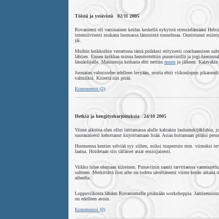
Töistä ja ystävistä 02/11 2005
Rovaniemi oli varsinainen keidas keskellä nykyistä stressielämääni Helsing
intensiivisesti mukana luomassa lämmintä tunnelmaa. Onnistunut esiintym
jäi.
Muihin keikkoihin verrattuna tämä poikkesi erityisesti coachaamisen suht
lähtien. Ennen keikkaa minua hemmoteltiin punaviinillä ja jogi-hieronnalla
läsnäolijalle. Mainintoja keikasta ehti nettiin
ennen
ja jälkeen. Kalevakin 
Joonatan valmistelee edelleen levyään, mutta ehtii viikonlopun pikarund
valmiiksi. Kiirettä siis pitää.
Kommentoi (2)
Hetkiä ja hengitysharjoituksia 24/10 2005
Viime aikoina olen ollut laittamassa alulle kahtakin lauluntekijäklubia, 
suoranaisesti kehottanut kirjoittamaan lisää. Asiaa hoitamaan pitäisi perust
Huomenna kenties selviää syy siihen, miksi tuuperruin mm. viimeksi terv
laatua. Hoidetaan siis tälläiset asiat ensisijaisesti.
Viikko tulee olemaan kiireinen. Punaviinin saanti tarvittaessa varmistett
suhteen. Merkittävä ilon aihe on todeta säveltäneeni viime kesän aikana 
aiheelta.
Loppuviikosta lähden Rovaniemelle pitämään workshoppia. Jamisessiosta 
on edelleen avoin.
Kommentoi (0)