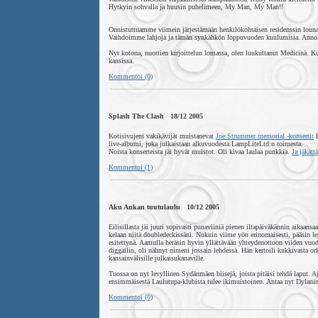
Hytkyin sohvalla ja huusin puhelimeen, My Man, My Man!!
Onnistuttuamme viimein järjestämään henkilökohtaisen residenssin lo
Vaihdoimme lahjoja ja tämän synkähkön loppuvuoden kuulumisia. Anno
Nyt kotona, nuottien kirjoittelun lomassa, olen luukuttanut Medicinä. Ku
kansissa.
Kommentoi (0)
Splash The Clash 18/12 2005
Kotisivujeni vakikävijät muistanevat
Joe Strummer memorial -konsertit
H
live-albumi, joka julkaistaan alkuvuodesta LampLiteLtd:n toimesta.
Noista konserteista jäi hyvät muistot. Oli kivaa laulaa punkkia.
Ja jäkätt
Kommentoi (1)
Aku Ankan tuutulaulu 10/12 2005
Eilisillasta jäi juuri sopivasti punaviiniä pienen iltapäiväkännin aikaans
kelaan niitä doubledeckissäni. Nukuin viime yön erinomaisesti, pääsin 
esitettynä. Aamulla heräsin hyvin yllättävään yhteydenottoon viiden vuo
diggailin, oli nähnyt nimeni jossain lehdessä. Hän kertoili kukkivasta ork
kansainvälisille julkaisukanaville.
Tuossa on nyt levyllinen Sydänmäen biisejä, joista pitäisi tehdä laput. Aj
ensimmäisestä Laulutupa-klubista tulee ikimuistoinen. Antaa nyt Dylanin 
Kommentoi (0)