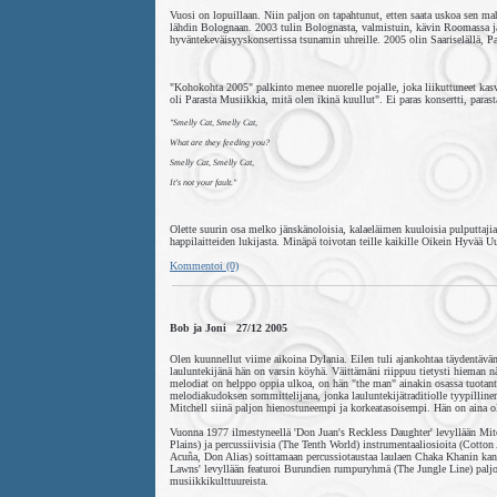
Vuosi on lopuillaan. Niin paljon on tapahtunut, etten saata uskoa sen m
lähdin Bolognaan. 2003 tulin Bolognasta, valmistuin, kävin Roomassa ja
hyväntekeväisyyskonsertissa tsunamin uhreille. 2005 olin Saariselällä, Pa
"Kohokohta 2005" palkinto menee nuorelle pojalle, joka liikuttuneet kas
oli Parasta Musiikkia, mitä olen ikinä kuullut". Ei paras konsertti, paras
"Smelly Cat, Smelly Cat,
What are they feeding you?
Smelly Cat, Smelly Cat,
It's not your fault."
Olette suurin osa melko jänskänoloisia, kalaeläimen kuuloisia pulputtaji
happilaitteiden lukijasta. Minäpä toivotan teille kaikille Oikein Hyvää Uu
Kommentoi (0)
Bob ja Joni 27/12 2005
Olen kuunnellut viime aikoina Dylania. Eilen tuli ajankohtaa täydentävä
lauluntekijänä hän on varsin köyhä. Väittämäni riippuu tietysti hieman nä
melodiat on helppo oppia ulkoa, on hän "the man" ainakin osassa tuotantoa
melodiakudoksen sommittelijana, jonka lauluntekijätraditiolle tyypillin
Mitchell siinä paljon hienostuneempi ja korkeatasoisempi. Hän on aina o
Vuonna 1977 ilmestyneellä 'Don Juan's Reckless Daughter' levyllään Mitche
Plains) ja percussiivisia (The Tenth World) instrumentaaliosioita (Cott
Acuña, Don Alias) soittamaan percussiotaustaa laulaen Chaka Khanin ka
Lawns' levyllään featuroi Burundien rumpuryhmä (The Jungle Line) paljo
musiikkikulttuureista.