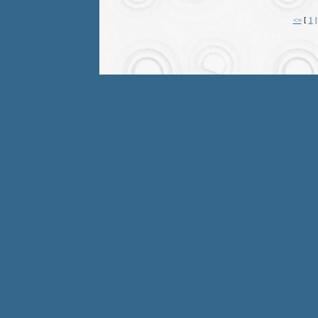
<=
[
1