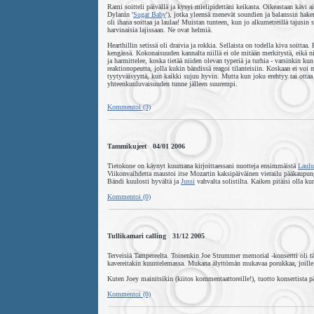
Rami soitteli päivällä ja kysyi mielipidettäni keikasta. Oikeastaan kävi a
Dylanin '
Sugar Baby
'), jotka yleensä menevät soundien ja balanssin hak
oli ihana soittaa ja laulaa! Muistan tunteen, kun jo alkumetreillä tajusi
harvinaisia lajissaan. Ne ovat helmiä.
Hearthillin setissä oli draivia ja rokkia. Sellaista on todella kiva soitt
kengässä. Kokonaisuuden kannalta niillä ei ole mitään merkitystä, eikä n
ja harmittelee, koska tietää niiden olevan typeriä ja turhia - varsinkin k
reaktionopeutta, jolla kukin bändissä reagoi tilanteisiin. Koskaan ei voi 
tyytyväisyyttä, kun kaikki sujuu hyvin. Mutta kun joku erehtyy tai ottaa 
yhteenkuuluvaisuuden tunne jälleen suurempi.
Kommentoi (3)
Tammikujeet 04/01 2006
Tietokone on käynyt kuumana kirjoittaessani nuotteja ensimmäistä
Laulu
Viikonvaihdetta maustoi itse Mozartin kaksipäiväinen vierailu pääkaupung
Bändi kuulosti hyvältä ja
Jussi
vahvalta solistilta. Kaiken pitäisi olla k
Kommentoi (0)
Tullikamari calling 31/12 2005
Terveisiä Tampereelta. Toinenkin Joe Strummer memorial -konsertti oli tä
kavereitakin kuuntelemassa. Mukana älyttömän mukavaa porukkaa, joille ka
Kuten Joey mainitsikin (kiitos kommentaattoreille!), tuotto konsertista pä
Kommentoi (0)