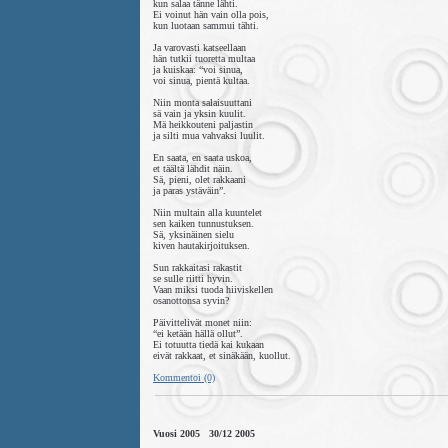
kun salaa tänne lähti.
Ei voinut hän vain olla pois,
kun luotaan sammui tähti.
Ja varovasti katseellaan
hän tutkii tuoretta multaa
ja kuiskaa: “voi sinua,
voi sinua, pientä kultaa.
Niin monta salaisuuttani
sä vain ja yksin kuulit.
Mä heikkouteni paljastin
ja silti mua vahvaksi luulit.
En saata, en saata uskoa,
et täältä lähdit näin.
Sä, pieni, olet rakkaani
ja paras ystäväin”.
Niin multain alla kuuntelet
sen kaiken tunnustuksen.
Sä, yksinäinen sielu
kiven hautakirjoituksen.
Sun rakkaitasi rakastit
se sulle riitti hyvin.
Vaan miksi tuoda hiiviskellen
osanottonsa syvin?
Päivittelivät monet niin:
“ei ketään hällä ollut”.
Ei totuutta tiedä kai kukaan
eivät rakkaat, et sinäkään, kuollut.
Kommentoi (0)
Vuosi 2005 30/12 2005