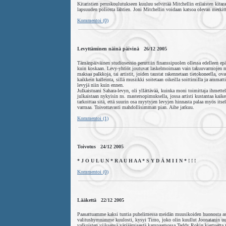
Kitaristien peruskoulutukseen kuuluu selvittää Mitchellin erilaisten kitar
lapsuuden poliosta lähtien. Joni Mitchellin voidaan katsoa olevan merkitt
Kommentoi (0)
Levyttäminen näinä päivinä 26/12 2005
Tämänpäiväinen studiosessio peruttiin finanssipuolen ollessa edelleen e
kuin koskaan. Levy-yhtiöt joutuvat laskelmoimaan vain takuuvarmojen mains
maksaa palkkoja, tai artistit, joiden taustat rakennetaan tietokoneella, ov
kaikkein kalleinta, sillä musiikki soitetaan oikeilla soittimilla ja amma
levyjä niin kuin ennen.
Julkaistuani Sahara-levyn, oli yllättävää, kuinka moni toimittaja ihmettel
julkaistaan nykyisin ns. mastersopimuksella, jossa artisti kustantaa kai
tarkoittaa sitä, että suurin osa myytyjen levyjen hinnasta palaa myös itse
varmaa. Toivottavasti mahdollisimman pian. Aihe jatkuu.
Kommentoi (1)
Toivotus 24/12 2005
* J O U L U N * R A U H A A * S Y D Ä M I I N * ! ! !
Kommentoi (0)
Lääkettä 22/12 2005
Paasattuamme kaksi tuntia puhelimessa meidän muusikoiden huonosta asema
valitushymnimme kuulosti, kysyi Timo, joko olin kuullut Joonatanin uut
valkoisten viiksensä värjäämisestä kampaamossa Teddy Rokin kiertuetta va