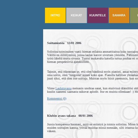
INTRO
KEIKAT
KUUNTELE
SAHARA
Soittamisesta 13/01 2006
Solistina toimiminen vaatii hieman erilaista ammattitaitoa kuin taustajouk
Välillä on esiintymisiä, joissa laulan kasvot sivuttain yleisöön. Pahimmi
työtä läheltä mutta sivusta. Tuntui mukavalta katsella tuttua puuhaa eri r
hieman perspektiiviä ajatuksilleni.
Tajusin, että oikeastaan se, että olen bändissä myös pianisti, antaa esii
oma soitin, olen "rungossa" kiinni koko ajan. Pianolla hallitsee yhtäaik
juuri siksi, että olen itse soittaja. Muistan myös biisit paremmin, kun s
Viime
Laulutuvassa
meinasin unohtaa sanat, kun eturivissä älämölösi ukk
kuulin saaneeni saarnasta raikuvat aplodit. Itse en muista ollenkaan! :) 
Kommentoi (0)
Klubin avaus takana 08/01 2006
Jussia kompatessa huomasi, mitä on esiintyä ja toimia solistina. Miten k
muiden soittajien kanssa, yrittää muistaa missä mennään, silti irtautua kon
väkeen.