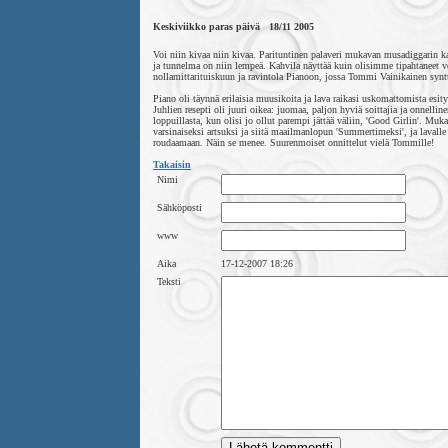
Keskiviikko paras päivä 18/11 2005
Voi niin kivaa niin kivaa. Parituntinen palaveri mukavan musadiggarin ka
ja tunnelma on niin lempeä. Kahvila näyttää kuin olisimme tipahtaneet v
nollamittarituiskuun ja ravintola Pianoon, jossa Tommi Vainikainen syntt
Piano oli täynnä erilaisia muusikoita ja lava raikasi uskomattomista esit
Juhlien resepti oli juuri oikea: juomaa, paljon hyviä soittajia ja onnelli
loppuillasta, kun olisi jo ollut parempi jättää väliin, 'Good Girlin'. M
varsinaiseksi artsuksi ja siitä maailmanlopun 'Summertimeksi', ja lavall
roudaamaan. Näin se menee. Suurenmoiset onnittelut vielä Tommille!
Takaisin
Nimi
Sähköposti
www
Aika
17-12-2007 18:26
Teksti