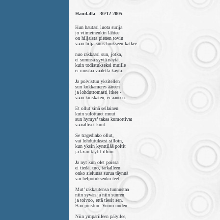
Haudalla 30/12 2005
Kun hautasi luota surija
jo viimeinenkin lähtee
on hiljaista pienen tovin
vaan hiljaisuus luokseen kätkee
nuo rakkaasi sun, jotka,
ei surunsa syytä näytä,
kuin todistukseksi muille
ei mustaa vaatetta käytä.
Ja polvistuu yksitellen
sun kukkameres ääreen
ja lohduttomasti itkee -
vaan kuiskaten, ei ääneen.
Et ollut sinä sellainen
kuin sulottaret muut
sun hymys’ takaa kumottivat
vaaralliset kuut.
Se tragediako ollut,
vai lohdutuksesi silloin,
kun yksin kynttilää poltit
ja lasin täytit illoin.
Ja nyt kun olet poissa
ei tiedä, tuo, tarkalleen
onko sielunsa surua täynnä
vai helpotuksenko teet.
Mut’ rakkautensa tunnustaa
niin syvän ja niin suuren
ja toivoo, että tiesit sen.
Hän poistuu. Vuoro uuden.
Niin ympärilleen pälyilee,