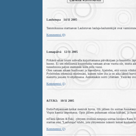
Laulutupa 14/11 2005
Tammikuussa starttaavan Laulutuvan laulaja-lauluntekijät ovat varmistune
Kommentoi (0)
Lomapäivä 12/11 2005
Pitkästä aikaa istuin sohvalla kirjoittamassa päiväkirjaan ja kuuntelin lä
huono. Ei sen edellisestä kuuntelusta varmaan aivan vuotta ole, mutta aika
tunnelmista paljon enemmän kuin reilu vuosi.
Olen samaan aikaan huolissani ja haaveileva. Ajattelen, että voisin vihdo
Pyörittelen tekemisiä mielessäni, kunnes tulee ilta ja on aika lähteä hur
mainittu jossain tv-ohjelmassa. Annukkakin soitti yllättäen. Ystäväni ov
Kommentoi (1)
&TUKI; 10/11 2005
Etelä-Pohjanmaan keikat menivät hyvin. Oli jälleen ilo soittaa Joonatani
Virpin kanssa tarpomassa. Opin jälleen puhumaan oikiaa kiältäni, ja Joona
rnTästä lähtien &Tuki; -yhtyeen riveissä rumpuja soittaa loistava Rami E
starttaa uusi "Laulutupa"-klubi, jota yhtyeemme isännöi kerran kuukaud
Kommentoi (2)