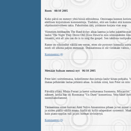
Roots 08/10 2005
Koko päivä on mennyt yhtä biisiä editoidessa. Omistaapa kunnon kotistu
edellisen kirjoituksen kommentteja. Tiedoksi, että sen lisäksi että komme
ohjelmointivirheen takia. Pahoittelen tätä, yritämme korjata vian asap.
Viimeisen kuukauden The Band-kylpy alkaa laantua ja keho palautua mait
lauloi 'The Night They Drove Old Dixie Down'in niin silminnähden liik
timantti, että all you can do is to sing the gospel. Sen tahdissa tuulipuku
Ranne on vihoitellut välillä sen verran, etten ole pystynyt kunnolla soitt
mieli oll ulkona paljon enemmän. Dokkarimusa ei ole vieläkään valmis
Kommentoi (4)
Metsään haluan mennä nyt 06/10 2005
Peter kävi soittelemassa, kokeilimme duo-juttuja laulu+kitara pohjalta. Va
ihanaa pelkästään laulaa pitkästä aikaa. Ja mikäs siinä, kun Peter on nii
Päivällä yllätti Miska Ferrari ja kertoi soittavansa Suomesta. Miscacci
nähneet, koska hän oli Roomassa "Uu Duen" konsertissa. Vein hänet Jut
suomilianollamme.
Tänäaamuna sitten kurvasi Anni Volvo Amazoninsa pihaan ja vei minut sien
ja niiden päällä välillä maata. Siellä oli kyllä salaperäiset systeemit. M
kuin piano-oppilas tuli ja piti hieman sivistäytyä.
Kommentoi (3)