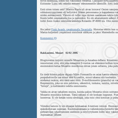
hyvin muistissa, johon tuli väkisinkin verrattua. Laulajalle hyvä kuuntelu
Esitimme 'Lumi teki enkelin eteiseen' edesmenneille läheisille. Setti lis
Entä sitten toinen setti? Maritta Kuula oli aivan loistava! Omien sanojen
rohkaisuryyppyineen oli hellyttävä. Hänen persoonansa ja kappaleensa vain
niiden esittämisestä. Yleisöä oli tullut tupa täyteen saadakseen tuhtia t
Kuula loihti suunnatonta iloa ja meininkiä. En ole aikaisemmin nähnyt 
loihti fonin lisäksi omituisia soundeja Rolandin JP-8000:sta. Olin meini
Ilta jatkui
Funk Awards -tapahtumalla Tavastialla
. Historiaa tehtiin kun 
Martza kuljeskeli ympäriinsä sinisilmät säihkyen ja jakoi Marienhofin uun
Kommentoi (0)
Rakkauteni, Mozart 02/02 2006
Blogitoverini kirjoitti minulle Mozartista ja Amadeus-leffasta. Kiireitteni
innostustani siitä, että joku toinenkin 9-vuotias sai elämänsä kolhun kys
ensimmäistä kertaa Mozartin musiikissa olevan jotain sellaista, joka puh
En tiedä kuinka paljon ohjaaja Milos Formanilla on asian kanssa tekemis
puupuhaltimille saa minut aina kyyneliin, missä tahansa sitä kuulenkin. Ta
miehensä teoksia, että tämä saisi töitä. D-mollikonsertto (pianolle) on
Requiemista, joka on niin pelottava, säkenöivä, tuskaisa, suruisa, toiveika
"hittejä", ja kieltämättä todella onnistuneita.
Vaikka en aivan tarkalleen muista, kuinka paljon Mozartia olisin soitta
Mozartin musiikkia kohtaan. Tämä rakkaus ei ole koskaan loppunut. Piano
luontevaa. Ei ole ketään toista säveltäjää, joka toisi yhtä kotoisan ja puh
Viimeksi katsoin tv:stä ohjaajan leikkaaman 4-tuntisen version. Huomasi
epäuskottavaan suuntaan. Kuolemansairaana ja vaikeuksiensa keskellä hän
perhearvojen sekoittuminen unelmiin ja nöyryytykseen loihti ulos vakuutt
Arpinaaman jälkeen.