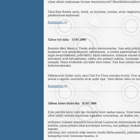
siihen alkaisi mahtumaan hivenen feminiinisyyttä? Musiikkihistorialliset t
Tämä Kate Bushin uusin, Aerial, on mystinen, utuinen, aivan vangitseva. 
pakahtumisen kurkussani.
Kommentoi (2)
Taivas lyö tulta 15/03 2006
Beniniin lähtö lähestyy. Tänään aloitin rokotusrumban. Sain neljä piikki
kropassani ovat auttamattomasti vanhentuneet, ja joudun paukuttamaan l
nippu reseptilääkkeitä, jotka täytyy käydä hakemassa. Armeijan käyneet hy
käsivarteni eivät halvaantuneet, vaikka olin pelännyt pahinta. Ainoastaan 
enempää. Mutta eivätköhän sitä kädet tästä tokene. Sain kuin sainkin k
kutkuttavammaksi.
Sähköpostiin kilahti myös raita Club For Fiven tulevalta levyltä. Ovat 
asettaa a cappella -musiikille aivan uudet rajat. Tästä lähtien sekin on si
Kommentoi (1)
Jälleen hieno klubi-ilta 05/03 2006
Eilen päivällä kävin vielä läpi Akimofin biisit nauhan kanssa. Siinä tree
olleet kaikki uteliaita kuulemaan kappaleen syntytarinan, tai ainakin sen,
rnOlimme lisänneet muutamia uusia biisejä Laulutuvan ensimmäiseen settii
kokeilin soittaa pitkästä aikaa korvatulpat korvissa, kun paikkani lavakar
kannatti.
rnKolmas setti soitettiin erään teatterin lavalla Hellas-pianolla, polkuha
kaikupohja toimi loistavana basarina. rn