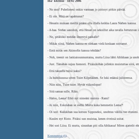
Iha' khreisii 18/02 2006
- No moi! Puhelimesi onkin varmaan jo pirissyt pitkin päivää.
- Ei ole. Mitä on tapahtunut?
- Hesarin mukaan meillä pitäisi olla illalla keikka Laura Närhen kanssa.
- A-haa. Stefan sanoikin, että Hesari on sekoillut aika tavalla Juttutuvan 
- No, pitäisikö meidän ilmestyä paikalle?
- Mikäs siinä, Närhen kanssa en olekaan vielä koskaan soittanut.
- Entä mitäs sen Akimofin kanssa tehdään?
- Noh, treenit on laskiaissunnuntaina, mutta Liisa lähti Afrikkaan ja unoht
- Just. Tämähän sujuu hienosti. Pitäisiköhän jollekin muistuttaa siitä, e
- Että takuulla tulisi kaksi?
- Ja huhtikuussa sitten Tuire Kilpeläinen. Se luki eräässä julisteessa.
- Niin niin, Tuire tuire. Hyvät viikonloput!
- Sitä samaa sulle, Riku.
- Haloo, Leena! Etkö nyt nimeäni muista - Rami!
- Ai niin, Eskolahan se siellä. Mutta kuka hemmetin Leena?!
- Oi sori. Kaikkihan sua kutsuu Sipposeksi, unohtuu välillä tuo etunimi. 
- Kuules nyt Risto. Pitäisi sun muistaa, kenen riveissä soitat.
- Hei sori Liisa. Ei mutta, sinunhan piti olla Afrikassa! Miten ajattelit e
Kommentoi (1)