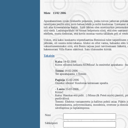
Miete 13/02 2006
Apurahauutinen sysäsi liikkeelle prosessin, jonka toivon jatkuvan pitkään
taiteilijana perillä siitä, mitä haluan tehdä ja miltä kuulostaa. Luottanu
tuli aika kyseenalaistaa kaikki. Siitä lähtien olen miettinytkin perimm
sitä viedä. Laulutupa-klubi on tuonut helpotusta siinä, että olen saattanu
edelleen, mutta tiedostan, että kovin montaa vuotta tälläinen peli ei vetel
Uskon, että kaksi kuukautta stipendiaattina Beninissä tulee tarpeelliseen 
jälkiään, oli suunta mikä tahansa. Aluksi en ollut varma, haluanko edes l
vakuuttuneemmaksi siitä, että Benin tarjoaa juuri tarvitsemaani lääkettä, a
hakemustani Villa Karon säätiössä. Sain tilaisuuden kiittää.
Takaisin
Kaisa
14-02-2006
Kiitos eilisestä keikasta KOMissa! Ja onnittelut apurahasta - h
Tommi
14-02-2006
Tee apurahajazzia. t:Tommi
Pagisija
15-02-2006
Onneksi olkoon! Kuulostaa kerrassaan upealta.
- Laura
15-02-2006
Kiitos!
Kaisa: Hauskaa että pidit. :) Minua (& Peteä myös) jännitti, pi
puolivälissä.
Tommi: Ehdotus vastaanotettu ja hallitus pohtii asiaa. Päätös jul
fraseerauksesta, polyrytmiikasta, moodeista, overtone ja dimis
sävellajeissa ja tuplatempossa.
Nimi
Sähköposti