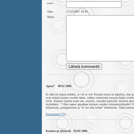
www
Aika
17-12-2007 18:43
Teksti
Apua!° 08/02 2006
Ei tätä voi uskoa todeksi, ei voi ei voi! Kuinka tuttua on jännitys, kun 
ovat tuttuja monen vuoden takaa, vaikka viimeisinä vuosina hanat ovatkin h
tovin. Kunnes lopulta avata sen, siististi, isoisältä perityllä, hiotulla a
myöntänyt.." Olen saanut apurahan kolmen vuoden työsuunnitelmalle! Olen 
kiljumisen, pomppimisen ja "ei voi olla tottan" hokemisen. Tämä tuntuu
Kommentoi (15)
Kuulaa ja tykitystä 05/02 2006