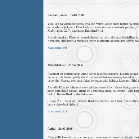
Kevään päätös 17/04 2006
Yökiitäjä-päiväzombie toteaa, että 48h valveillaoloa alkaa tuntua hallusi
omin silmin ja korvin Elisa Laihon olevan kelttien maastosta periytynyt
Klubi jatkuu 22.7. Laulutupa-lämmittelyillä.
Beninin matkani lähestyy ja matkalaukut lattialla odottavat huolellista j
Katsotaan, minkälaisia merkkejä toisen kulttuurin kokemukset saavat aika
Kommentoi (0)
Musiikkiliike 01/04 2006
Asuntoni on muistuttanut viime päivät musiikkikauppaa. Kaiken sotkun ke
lattialla, jota lisäksi päällystävät piuhavanat tietokoneeseen, kuulokkeisi
jalkoihin. Hassua, ettei musiikista johtuva sotku häiritse lainkaan. Siitä
Aamulla Elisa toi kiireessä nuottipinkan ennen Sibyl Vanen äänityssessio
puree kuin neula vahaan. Illalla on Laulutupa-klubi, soitamme Tuure Kilpe
laukut. Kaima Koski tulee hakemaan.
[Lisäys 2.4.] Tuure oli loistava! Rakkaus murhasi kuin tikari, ruostutti
kuin virheetöntä virhettä.
Kommentoi (1)
Aerial 21/03 2006
Eilen yöllä haaveilin niin vimmatusti, etten saanut nukuttua. Selasin l