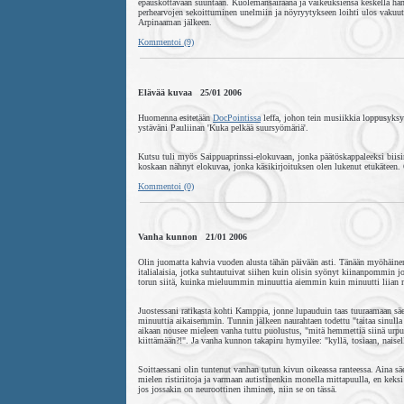
epäuskottavaan suuntaan. Kuolemansairaana ja vaikeuksiensa keskellä hän
perhearvojen sekoittuminen unelmiin ja nöyryytykseen loihti ulos vakuutt
Arpinaaman jälkeen.
Kommentoi (9)
Elävää kuvaa 25/01 2006
Huomenna esitetään
DocPointissa
leffa, johon tein musiikkia loppusyks
ystäväni Pauliinan 'Kuka pelkää suursyömäriä'.
Kutsu tuli myös Saippuaprinssi-elokuvaan, jonka päätöskappaleeksi biisin
koskaan nähnyt elokuvaa, jonka käsikirjoituksen olen lukenut etukäteen. 
Kommentoi (0)
Vanha kunnon 21/01 2006
Olin juomatta kahvia vuoden alusta tähän päivään asti. Tänään myöhäinen 
italialaisia, jotka suhtautuivat siihen kuin olisin syönyt kiinanpommin 
torun siitä, kuinka mieluummin minuuttia aiemmin kuin minuutti liian
Juostessani ratikasta kohti Kamppia, jonne lupauduin taas tuuraamaan säest
minuuttia aikaisemmin. Tunnin jälkeen naurahtaen todettu "taitaa sinull
aikaan nousee mieleen vanha tuttu puolustus, "mitä hemmettiä siinä urput
kiittämään?!". Ja vanha kunnon takapiru hymyilee: "kyllä, tosiaan, naisella
Soittaessani olin tuntenut vanhan tutun kivun oikeassa ranteessa. Aina 
mielen ristiriitoja ja varmaan autistinenkin monella mittapuulla, en keksi
jos jossakin on neuroottinen ihminen, niin se on tässä.