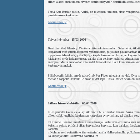
siihen alkaisi mahtumaan hivenen feminiinisyyttä? Musiikkihistorialliset t
Tämä Kate Bushin uusin, Aerial, on mystinen, utuinen, aivan vangitseva. 
pakahtumisen kurkussani.
Kommentoi (2)
Taivas lyö tulta 15/03 2006
Beniniin lähtö lähestyy. Tänään aloitin rokotusrumban. Sain neljä piikki
kropassani ovat auttamattomasti vanhentuneet, ja joudun paukuttamaan l
nippu reseptilääkkeitä, jotka täytyy käydä hakemassa. Armeijan käyneet hy
käsivarteni eivät halvaantuneet, vaikka olin pelännyt pahinta. Ainoastaan 
enempää. Mutta eivätköhän sitä kädet tästä tokene. Sain kuin sainkin k
kutkuttavammaksi.
Sähköpostiin kilahti myös raita Club For Fiven tulevalta levyltä. Ovat 
asettaa a cappella -musiikille aivan uudet rajat. Tästä lähtien sekin on si
Kommentoi (1)
Jälleen hieno klubi-ilta 05/03 2006
Eilen päivällä kävin vielä läpi Akimofin biisit nauhan kanssa. Siinä tree
olleet kaikki uteliaita kuulemaan kappaleen syntytarinan, tai ainakin sen,
rnOlimme lisänneet muutamia uusia biisejä Laulutuvan ensimmäiseen settii
kokeilin soittaa pitkästä aikaa korvatulpat korvissa, kun paikkani lavakar
kannatti.
rnKolmas setti soitettiin erään teatterin lavalla Hellas-pianolla, polkuha
kaikupohja toimi loistavana basarina. rn