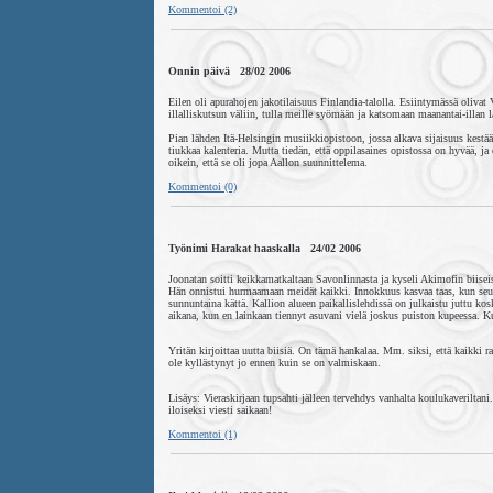
Kommentoi (2)
Onnin päivä 28/02 2006
Eilen oli apurahojen jakotilaisuus Finlandia-talolla. Esiintymässä oliva
illalliskutsun väliin, tulla meille syömään ja katsomaan maanantai-illan l
Pian lähden Itä-Helsingin musiikkiopistoon, jossa alkava sijaisuus kestääk
tiukkaa kalenteria. Mutta tiedän, että oppilasaines opistossa on hyvää, j
oikein, että se oli jopa Aallon suunnittelema.
Kommentoi (0)
Työnimi Harakat haaskalla 24/02 2006
Joonatan soitti keikkamatkaltaan Savonlinnasta ja kyseli Akimofin biisei
Hän onnistui hurmaamaan meidät kaikki. Innokkuus kasvaa taas, kun seu
sunnuntaina kättä. Kallion alueen paikallislehdissä on julkaistu juttu ko
aikana, kun en lainkaan tiennyt asuvani vielä joskus puiston kupeessa. Kuv
Yritän kirjoittaa uutta biisiä. On tämä hankalaa. Mm. siksi, että kaikki r
ole kyllästynyt jo ennen kuin se on valmiskaan.
Lisäys: Vieraskirjaan tupsahti jälleen tervehdys vanhalta koulukaverilta
iloiseksi viesti saikaan!
Kommentoi (1)