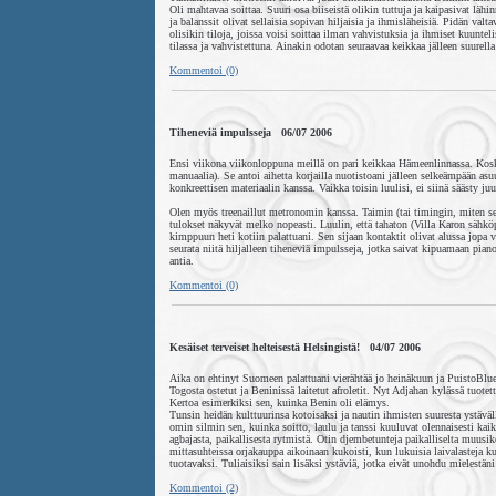
Oli mahtavaa soittaa. Suuri osa biiseistä olikin tuttuja ja kaipasivat lä
ja balanssit olivat sellaisia sopivan hiljaisia ja ihmisläheisiä. Pidän v
olisikin tiloja, joissa voisi soittaa ilman vahvistuksia ja ihmiset kuunte
tilassa ja vahvistettuna. Ainakin odotan seuraavaa keikkaa jälleen suurella
Kommentoi (0)
Tiheneviä impulsseja 06/07 2006
Ensi viikona viikonloppuna meillä on pari keikkaa Hämeenlinnassa. Koska P
manuaalia). Se antoi aihetta korjailla nuotistoani jälleen selkeämpään asuu
konkreettisen materiaalin kanssa. Vaikka toisin luulisi, ei siinä säästy j
Olen myös treenaillut metronomin kanssa. Taimin (tai timingin, miten sen 
tulokset näkyvät melko nopeasti. Luulin, että tahaton (Villa Karon sähkö
kimppuun heti kotiin palattuani. Sen sijaan kontaktit olivat alussa jopa v
seurata niitä hiljalleen tiheneviä impulsseja, jotka saivat kipuamaan pia
antia.
Kommentoi (0)
Kesäiset terveiset helteisestä Helsingistä! 04/07 2006
Aika on ehtinyt Suomeen palattuani vierähtää jo heinäkuun ja PuistoBlues
Togosta ostetut ja Beninissä laitetut afroletit. Nyt Adjahan kylässä tuote
Kertoa esimerkiksi sen, kuinka Benin oli elämys.
Tunsin heidän kulttuurinsa kotoisaksi ja nautin ihmisten suuresta ystäväl
omin silmin sen, kuinka soitto, laulu ja tanssi kuuluvat olennaisesti kaik
agbajasta, paikallisesta rytmistä. Otin djembetunteja paikalliselta muusi
mittasuhteissa orjakauppa aikoinaan kukoisti, kun lukuisia laivalasteja ku
tuotavaksi. Tuliaisiksi sain lisäksi ystäviä, jotka eivät unohdu mielestä
Kommentoi (2)