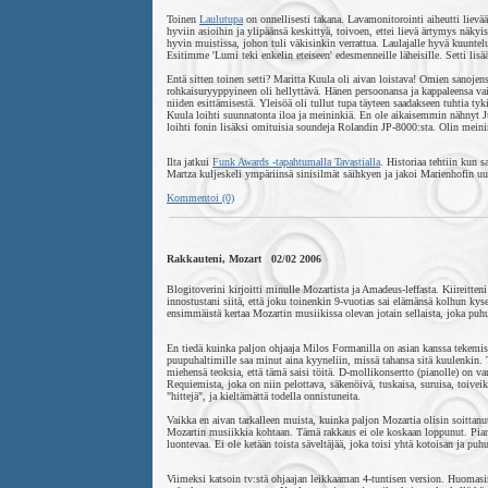
Toinen
Laulutupa
on onnellisesti takana. Lavamonitorointi aiheutti lievää
hyviin asioihin ja ylipäänsä keskittyä, toivoen, ettei lievä ärtymys näky
hyvin muistissa, johon tuli väkisinkin verrattua. Laulajalle hyvä kuuntelu
Esitimme 'Lumi teki enkelin eteiseen' edesmenneille läheisille. Setti lis
Entä sitten toinen setti? Maritta Kuula oli aivan loistava! Omien sanojen
rohkaisuryyppyineen oli hellyttävä. Hänen persoonansa ja kappaleensa vain
niiden esittämisestä. Yleisöä oli tullut tupa täyteen saadakseen tuhtia t
Kuula loihti suunnatonta iloa ja meininkiä. En ole aikaisemmin nähnyt 
loihti fonin lisäksi omituisia soundeja Rolandin JP-8000:sta. Olin meini
Ilta jatkui
Funk Awards -tapahtumalla Tavastialla
. Historiaa tehtiin kun 
Martza kuljeskeli ympäriinsä sinisilmät säihkyen ja jakoi Marienhofin uun
Kommentoi (0)
Rakkauteni, Mozart 02/02 2006
Blogitoverini kirjoitti minulle Mozartista ja Amadeus-leffasta. Kiireitteni
innostustani siitä, että joku toinenkin 9-vuotias sai elämänsä kolhun kys
ensimmäistä kertaa Mozartin musiikissa olevan jotain sellaista, joka puh
En tiedä kuinka paljon ohjaaja Milos Formanilla on asian kanssa tekemis
puupuhaltimille saa minut aina kyyneliin, missä tahansa sitä kuulenkin. Ta
miehensä teoksia, että tämä saisi töitä. D-mollikonsertto (pianolle) on
Requiemista, joka on niin pelottava, säkenöivä, tuskaisa, suruisa, toiveika
"hittejä", ja kieltämättä todella onnistuneita.
Vaikka en aivan tarkalleen muista, kuinka paljon Mozartia olisin soitta
Mozartin musiikkia kohtaan. Tämä rakkaus ei ole koskaan loppunut. Piano
luontevaa. Ei ole ketään toista säveltäjää, joka toisi yhtä kotoisan ja puh
Viimeksi katsoin tv:stä ohjaajan leikkaaman 4-tuntisen version. Huomasi