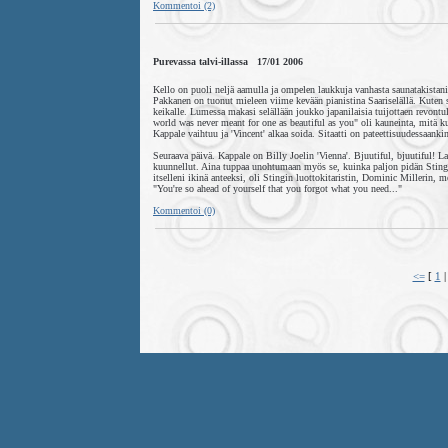
Kommentoi (2)
Purevassa talvi-illassa 17/01 2006
Kello on puoli neljä aamulla ja ompelen laukkuja vanhasta saunatakistani. 
Pakkanen on tuonut mieleen viime kevään pianistina Saariselällä. Kuten 
keikalle. Lumessa makasi selällään joukko japanilaisia tuijottaen revontul
world was never meant for one as beautiful as you" oli kauneinta, mitä 
Kappale vaihtuu ja 'Vincent' alkaa soida. Sitaatti on pateettisuudessaanki
Seuraava päivä. Kappale on Billy Joelin 'Vienna'. Bjuutiful, bjuutiful! La
kuunnellut. Aina tuppaa unohtumaan myös se, kuinka paljon pidän Stingin 
itselleni ikinä anteeksi, oli Stingin luottokitaristin, Dominic Millerin
"You're so ahead of yourself that you forgot what you need..."
Kommentoi (0)
<=
[
1