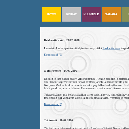
INTRO
KEIKAT
KUUNTELE
SAHARA
Rakkautta vain 24/07 2006
Lauantain Laulutupa-lämmittelyissä esitetty pätkä
Rakkautta vain
-kappal
Kommentoi (0)
&Tukitreenit; 14/07 2006
No niin ja taas ollaan päästy viikonloppuun. Heräsin aamulla jo seitsemä
voi. Treenit sujuivat tuttuun tapaan soittaen ja välillä hervottomille ju
Niittysen Markus tulikin häiriötä anteeksi pyydellen keskeyttämään. Kielt
biisit purkkiin ja setin haltuun. Huomenna siis soitamme Hämeenlinnassa 
Toissapäiväinen trio-keikka alkoikin sitten todella hyvin, nimittäin hyvi
jota sitäkin tuli vongattua yleisöltä oikein omasta takaa. Varmaan se maine
Kommentoi (2)
Triotreenit 10/07 2006
Tämäniltaiset triotreenit antoivat juuri oikeanlaista lääkettä Beninin ai