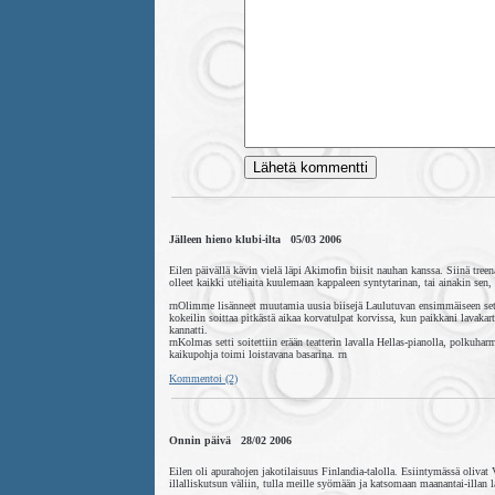
Jälleen hieno klubi-ilta 05/03 2006
Eilen päivällä kävin vielä läpi Akimofin biisit nauhan kanssa. Siinä tree
olleet kaikki uteliaita kuulemaan kappaleen syntytarinan, tai ainakin sen,
rnOlimme lisänneet muutamia uusia biisejä Laulutuvan ensimmäiseen settii
kokeilin soittaa pitkästä aikaa korvatulpat korvissa, kun paikkani lavakar
kannatti.
rnKolmas setti soitettiin erään teatterin lavalla Hellas-pianolla, polkuha
kaikupohja toimi loistavana basarina. rn
Kommentoi (2)
Onnin päivä 28/02 2006
Eilen oli apurahojen jakotilaisuus Finlandia-talolla. Esiintymässä oliva
illalliskutsun väliin, tulla meille syömään ja katsomaan maanantai-illan l