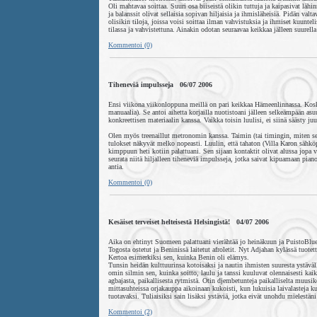
Oli mahtavaa soittaa. Suuri osa biiseistä olikin tuttuja ja kaipasivat lä
ja balanssit olivat sellaisia sopivan hiljaisia ja ihmisläheisiä. Pidän v
olisikin tiloja, joissa voisi soittaa ilman vahvistuksia ja ihmiset kuunte
tilassa ja vahvistettuna. Ainakin odotan seuraavaa keikkaa jälleen suurella
Kommentoi (0)
Tiheneviä impulsseja 06/07 2006
Ensi viikona viikonloppuna meillä on pari keikkaa Hämeenlinnassa. Koska P
manuaalia). Se antoi aihetta korjailla nuotistoani jälleen selkeämpään asuu
konkreettisen materiaalin kanssa. Vaikka toisin luulisi, ei siinä säästy j
Olen myös treenaillut metronomin kanssa. Taimin (tai timingin, miten sen 
tulokset näkyvät melko nopeasti. Luulin, että tahaton (Villa Karon sähkö
kimppuun heti kotiin palattuani. Sen sijaan kontaktit olivat alussa jopa v
seurata niitä hiljalleen tiheneviä impulsseja, jotka saivat kipuamaan pia
antia.
Kommentoi (0)
Kesäiset terveiset helteisestä Helsingistä! 04/07 2006
Aika on ehtinyt Suomeen palattuani vierähtää jo heinäkuun ja PuistoBlues
Togosta ostetut ja Beninissä laitetut afroletit. Nyt Adjahan kylässä tuote
Kertoa esimerkiksi sen, kuinka Benin oli elämys.
Tunsin heidän kulttuurinsa kotoisaksi ja nautin ihmisten suuresta ystäväl
omin silmin sen, kuinka soitto, laulu ja tanssi kuuluvat olennaisesti kaik
agbajasta, paikallisesta rytmistä. Otin djembetunteja paikalliselta muusi
mittasuhteissa orjakauppa aikoinaan kukoisti, kun lukuisia laivalasteja ku
tuotavaksi. Tuliaisiksi sain lisäksi ystäviä, jotka eivät unohdu mielestä
Kommentoi (2)