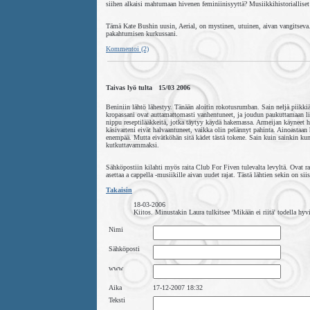
siihen alkaisi mahtumaan hivenen feminiinisyyttä? Musiikkihistorialliset t
Tämä Kate Bushin uusin, Aerial, on mystinen, utuinen, aivan vangitseva. 
pakahtumisen kurkussani.
Kommentoi (2)
Taivas lyö tulta 15/03 2006
Beniniin lähtö lähestyy. Tänään aloitin rokotusrumban. Sain neljä piikki
kropassani ovat auttamattomasti vanhentuneet, ja joudun paukuttamaan l
nippu reseptilääkkeitä, jotka täytyy käydä hakemassa. Armeijan käyneet hy
käsivarteni eivät halvaantuneet, vaikka olin pelännyt pahinta. Ainoastaan 
enempää. Mutta eivätköhän sitä kädet tästä tokene. Sain kuin sainkin k
kutkuttavammaksi.
Sähköpostiin kilahti myös raita Club For Fiven tulevalta levyltä. Ovat 
asettaa a cappella -musiikille aivan uudet rajat. Tästä lähtien sekin on si
Takaisin
18-03-2006
Kiitos. Minustakin Laura tulkitsee 'Mikään ei riitä' todella hyvi
Nimi
Sähköposti
www
Aika
17-12-2007 18:32
Teksti