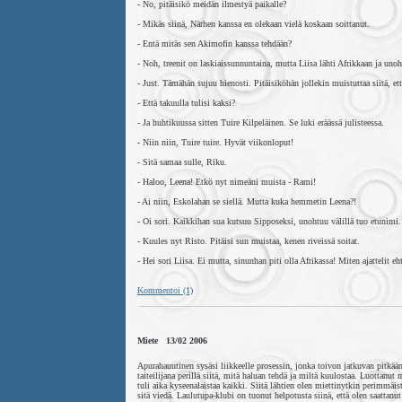
- No, pitäisikö meidän ilmestyä paikalle?
- Mikäs siinä, Närhen kanssa en olekaan vielä koskaan soittanut.
- Entä mitäs sen Akimofin kanssa tehdään?
- Noh, treenit on laskiaissunnuntaina, mutta Liisa lähti Afrikkaan ja unoht
- Just. Tämähän sujuu hienosti. Pitäisiköhän jollekin muistuttaa siitä, e
- Että takuulla tulisi kaksi?
- Ja huhtikuussa sitten Tuire Kilpeläinen. Se luki eräässä julisteessa.
- Niin niin, Tuire tuire. Hyvät viikonloput!
- Sitä samaa sulle, Riku.
- Haloo, Leena! Etkö nyt nimeäni muista - Rami!
- Ai niin, Eskolahan se siellä. Mutta kuka hemmetin Leena?!
- Oi sori. Kaikkihan sua kutsuu Sipposeksi, unohtuu välillä tuo etunimi. 
- Kuules nyt Risto. Pitäisi sun muistaa, kenen riveissä soitat.
- Hei sori Liisa. Ei mutta, sinunhan piti olla Afrikassa! Miten ajattelit e
Kommentoi (1)
Miete 13/02 2006
Apurahauutinen sysäsi liikkeelle prosessin, jonka toivon jatkuvan pitkään
taiteilijana perillä siitä, mitä haluan tehdä ja miltä kuulostaa. Luottanu
tuli aika kyseenalaistaa kaikki. Siitä lähtien olen miettinytkin perimm
sitä viedä. Laulutupa-klubi on tuonut helpotusta siinä, että olen saattanu