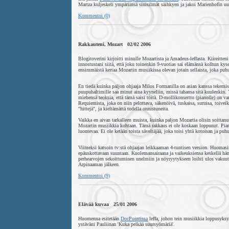
Martza kuljeskeli ympäriinsä sinisilmät säihkyen ja jakoi Marienhofin uun
Kommentoi (0)
Rakkauteni, Mozart 02/02 2006
Blogitoverini kirjoitti minulle Mozartista ja Amadeus-leffasta. Kiireitteni
innostustani siitä, että joku toinenkin 9-vuotias sai elämänsä kolhun kys
ensimmäistä kertaa Mozartin musiikissa olevan jotain sellaista, joka puh
En tiedä kuinka paljon ohjaaja Milos Formanilla on asian kanssa tekemis
puupuhaltimille saa minut aina kyyneliin, missä tahansa sitä kuulenkin. Ta
miehensä teoksia, että tämä saisi töitä. D-mollikonsertto (pianolle) on
Requiemista, joka on niin pelottava, säkenöivä, tuskaisa, suruisa, toiveika
"hittejä", ja kieltämättä todella onnistuneita.
Vaikka en aivan tarkalleen muista, kuinka paljon Mozartia olisin soitta
Mozartin musiikkia kohtaan. Tämä rakkaus ei ole koskaan loppunut. Piano
luontevaa. Ei ole ketään toista säveltäjää, joka toisi yhtä kotoisan ja puh
Viimeksi katsoin tv:stä ohjaajan leikkaaman 4-tuntisen version. Huomasi
epäuskottavaan suuntaan. Kuolemansairaana ja vaikeuksiensa keskellä hän
perhearvojen sekoittuminen unelmiin ja nöyryytykseen loihti ulos vakuutt
Arpinaaman jälkeen.
Kommentoi (9)
Elävää kuvaa 25/01 2006
Huomenna esitetään
DocPointissa
leffa, johon tein musiikkia loppusyks
ystäväni Pauliinan 'Kuka pelkää suursyömäriä'.