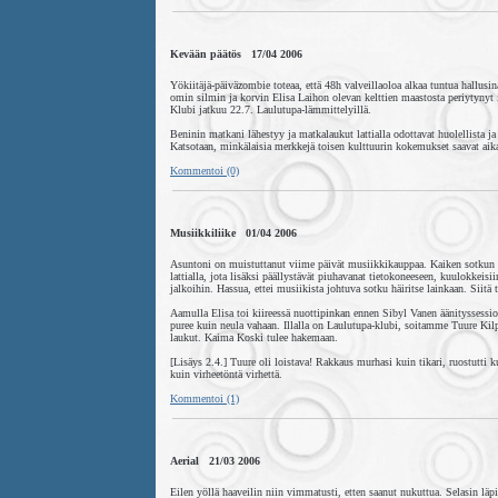
Kevään päätös 17/04 2006
Yökiitäjä-päiväzombie toteaa, että 48h valveillaoloa alkaa tuntua hallusi
omin silmin ja korvin Elisa Laihon olevan kelttien maastosta periytynyt
Klubi jatkuu 22.7. Laulutupa-lämmittelyillä.
Beninin matkani lähestyy ja matkalaukut lattialla odottavat huolellista j
Katsotaan, minkälaisia merkkejä toisen kulttuurin kokemukset saavat aika
Kommentoi (0)
Musiikkiliike 01/04 2006
Asuntoni on muistuttanut viime päivät musiikkikauppaa. Kaiken sotkun ke
lattialla, jota lisäksi päällystävät piuhavanat tietokoneeseen, kuulokkeisi
jalkoihin. Hassua, ettei musiikista johtuva sotku häiritse lainkaan. Siitä
Aamulla Elisa toi kiireessä nuottipinkan ennen Sibyl Vanen äänityssessio
puree kuin neula vahaan. Illalla on Laulutupa-klubi, soitamme Tuure Kilpe
laukut. Kaima Koski tulee hakemaan.
[Lisäys 2.4.] Tuure oli loistava! Rakkaus murhasi kuin tikari, ruostutti
kuin virheetöntä virhettä.
Kommentoi (1)
Aerial 21/03 2006
Eilen yöllä haaveilin niin vimmatusti, etten saanut nukuttua. Selasin l