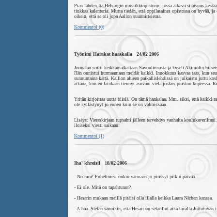
Pian lähden Itä-Helsingin musiikkiopistoon, jossa alkava sijaisuus kestääk
tiukkaa kalenteria. Mutta tiedän, että oppilasaines opistossa on hyvää, j
oikein, että se oli jopa Aallon suunnittelema.
Kommentoi (0)
Työnimi Harakat haaskalla 24/02 2006
Joonatan soitti keikkamatkaltaan Savonlinnasta ja kyseli Akimofin biisei
Hän onnistui hurmaamaan meidät kaikki. Innokkuus kasvaa taas, kun seu
sunnuntaina kättä. Kallion alueen paikallislehdissä on julkaistu juttu ko
aikana, kun en lainkaan tiennyt asuvani vielä joskus puiston kupeessa. Kuv
Yritän kirjoittaa uutta biisiä. On tämä hankalaa. Mm. siksi, että kaikki r
ole kyllästynyt jo ennen kuin se on valmiskaan.
Lisäys: Vieraskirjaan tupsahti jälleen tervehdys vanhalta koulukaverilta
iloiseksi viesti saikaan!
Kommentoi (1)
Iha' khreisii 18/02 2006
- No moi! Puhelimesi onkin varmaan jo pirissyt pitkin päivää.
- Ei ole. Mitä on tapahtunut?
- Hesarin mukaan meillä pitäisi olla illalla keikka Laura Närhen kanssa.
- A-haa. Stefan sanoikin, että Hesari on sekoillut aika tavalla Juttutuvan 