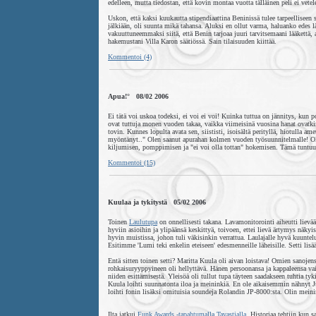
edelleen, mutta tiedostan, että kovin montaa vuotta tälläinen peli ei vetel
Uskon, että kaksi kuukautta stipendiaattina Beninissä tulee tarpeelliseen 
jälkiään, oli suunta mikä tahansa. Aluksi en ollut varma, haluanko edes l
vakuuttuneemmaksi siitä, että Benin tarjoaa juuri tarvitsemaani lääkettä, a
hakemustani Villa Karon säätiössä. Sain tilaisuuden kiittää.
Kommentoi (4)
Apua!° 08/02 2006
Ei tätä voi uskoa todeksi, ei voi ei voi! Kuinka tuttua on jännitys, kun 
ovat tuttuja monen vuoden takaa, vaikka viimeisinä vuosina hanat ovatkin h
tovin. Kunnes lopulta avata sen, siististi, isoisältä perityllä, hiotulla a
myöntänyt.." Olen saanut apurahan kolmen vuoden työsuunnitelmalle! Olen 
kiljumisen, pomppimisen ja "ei voi olla tottan" hokemisen. Tämä tuntuu
Kommentoi (15)
Kuulaa ja tykitystä 05/02 2006
Toinen
Laulutupa
on onnellisesti takana. Lavamonitorointi aiheutti lievää
hyviin asioihin ja ylipäänsä keskittyä, toivoen, ettei lievä ärtymys näky
hyvin muistissa, johon tuli väkisinkin verrattua. Laulajalle hyvä kuuntelu
Esitimme 'Lumi teki enkelin eteiseen' edesmenneille läheisille. Setti lis
Entä sitten toinen setti? Maritta Kuula oli aivan loistava! Omien sanojen
rohkaisuryyppyineen oli hellyttävä. Hänen persoonansa ja kappaleensa vain
niiden esittämisestä. Yleisöä oli tullut tupa täyteen saadakseen tuhtia t
Kuula loihti suunnatonta iloa ja meininkiä. En ole aikaisemmin nähnyt 
loihti fonin lisäksi omituisia soundeja Rolandin JP-8000:sta. Olin meini
Ilta jatkui
Funk Awards -tapahtumalla Tavastialla
. Historiaa tehtiin kun 