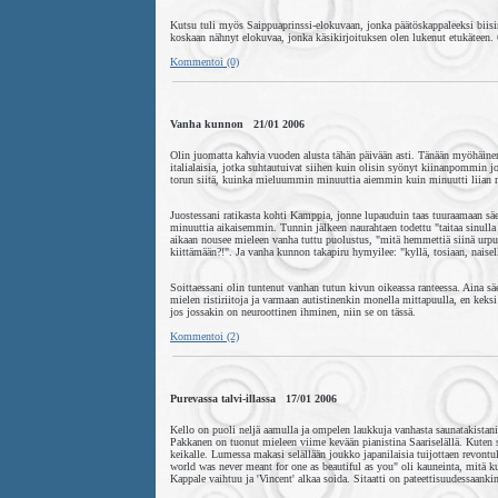
Kutsu tuli myös Saippuaprinssi-elokuvaan, jonka päätöskappaleeksi biisin
koskaan nähnyt elokuvaa, jonka käsikirjoituksen olen lukenut etukäteen. 
Kommentoi (0)
Vanha kunnon 21/01 2006
Olin juomatta kahvia vuoden alusta tähän päivään asti. Tänään myöhäinen 
italialaisia, jotka suhtautuivat siihen kuin olisin syönyt kiinanpommin 
torun siitä, kuinka mieluummin minuuttia aiemmin kuin minuutti liian
Juostessani ratikasta kohti Kamppia, jonne lupauduin taas tuuraamaan säest
minuuttia aikaisemmin. Tunnin jälkeen naurahtaen todettu "taitaa sinull
aikaan nousee mieleen vanha tuttu puolustus, "mitä hemmettiä siinä urput
kiittämään?!". Ja vanha kunnon takapiru hymyilee: "kyllä, tosiaan, naisella
Soittaessani olin tuntenut vanhan tutun kivun oikeassa ranteessa. Aina 
mielen ristiriitoja ja varmaan autistinenkin monella mittapuulla, en keksi
jos jossakin on neuroottinen ihminen, niin se on tässä.
Kommentoi (2)
Purevassa talvi-illassa 17/01 2006
Kello on puoli neljä aamulla ja ompelen laukkuja vanhasta saunatakistani. 
Pakkanen on tuonut mieleen viime kevään pianistina Saariselällä. Kuten 
keikalle. Lumessa makasi selällään joukko japanilaisia tuijottaen revontul
world was never meant for one as beautiful as you" oli kauneinta, mitä 
Kappale vaihtuu ja 'Vincent' alkaa soida. Sitaatti on pateettisuudessaanki