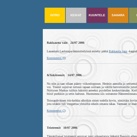
INTRO
KEIKAT
KUUNTELE
SAHARA
Rakkautta vain 24/07 2006
Lauantain Laulutupa-lämmittelyissä esitetty pätkä
Rakkautta vain
-kappal
Kommentoi (0)
&Tukitreenit; 14/07 2006
No niin ja taas ollaan päästy viikonloppuun. Heräsin aamulla jo seitsemä
voi. Treenit sujuivat tuttuun tapaan soittaen ja välillä hervottomille ju
Niittysen Markus tulikin häiriötä anteeksi pyydellen keskeyttämään. Kielt
biisit purkkiin ja setin haltuun. Huomenna siis soitamme Hämeenlinnassa 
Toissapäiväinen trio-keikka alkoikin sitten todella hyvin, nimittäin hyvi
jota sitäkin tuli vongattua yleisöltä oikein omasta takaa. Varmaan se maine
Kommentoi (2)
Triotreenit 10/07 2006
Tämäniltaiset triotreenit antoivat juuri oikeanlaista lääkettä Beninin ai