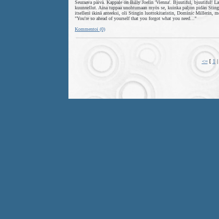
Seuraava päivä. Kappale on Billy Joelin 'Vienna'. Bjuutiful, bjuutiful! La
kuunnellut. Aina tuppaa unohtumaan myös se, kuinka paljon pidän Stingin 
itselleni ikinä anteeksi, oli Stingin luottokitaristin, Dominic Millerin
"You're so ahead of yourself that you forgot what you need..."
Kommentoi (0)
<=
[
1